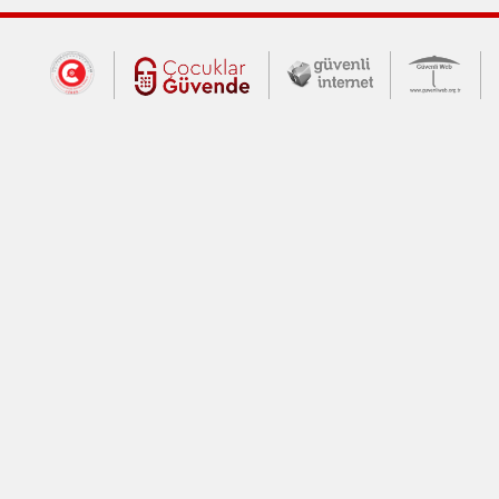
Dış Bağlantılar
Cumhurbaşkanlığı İletişim Merkezi (CİM
Çocuklar Güvende (yeni 
Güvenli İnte
Güv