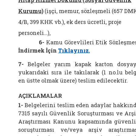
Hitap Hizmet Dökümü (Sosyal Güvenlik
Kurumu)
(işçi, memur, sözleşmeli (657 DM
4/B, 399 KHK vb.), ek ders ücretli, proje
personeli...),
6-
Kamu Görevlileri Etik Sözleşme
İndirmek İçin
Tıklayınız.
7-
Belgeler yarım kapak karton dosya
yukarıdaki sıra ile takılarak (1 no.lu bel
en üstte olmak üzere) teslim edilecektir.
AÇIKLAMALAR
1-
Belgelerini teslim eden adaylar hakkın
7315 sayılı Güvenlik Soruşturması ve Arş
Araştırması Kanunu kapsamında güvenl
soruşturması ve/veya arşiv araştırma