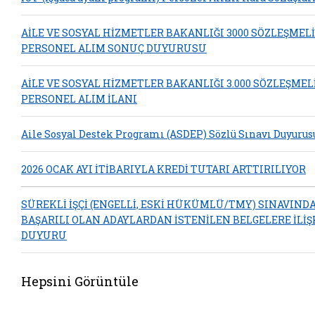
AİLE VE SOSYAL HİZMETLER BAKANLIĞI 3000 SÖZLEŞMELİ
PERSONEL ALIM SONUÇ DUYURUSU
AİLE VE SOSYAL HİZMETLER BAKANLIĞI 3.000 SÖZLEŞMEL
PERSONEL ALIM İLANI
Aile Sosyal Destek Programı (ASDEP) Sözlü Sınavı Duyurus
2026 OCAK AYI İTİBARIYLA KREDİ TUTARI ARTTIRILIYOR
SÜREKLİ İŞÇİ (ENGELLİ, ESKİ HÜKÜMLÜ/TMY) SINAVIND
BAŞARILI OLAN ADAYLARDAN İSTENİLEN BELGELERE İLİŞ
DUYURU
Hepsini Görüntüle