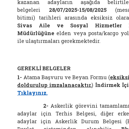
kazanan adayların aşağıda belirtil
belgeleri
28/07/2025-15/08/2025
(mes
bitimi) tarihleri arasında eksiksiz olar
Sivas Aile ve Sosyal Hizmetler İ
Müdürlüğüne
elden veya posta/kargo yo
ile ulaştırmaları gerekmektedir.
GEREKLİ BELGELER
1-
Atama Başvuru ve Beyan Formu (
eksiks
doldurulup imzalanacaktır.
)
İndirmek İç
Tıklayınız.
2-
Askerlik görevini tamamlam
adaylar için Terhis Belgesi, diğer erk
adaylar için Askerlik Durum Belgesi (