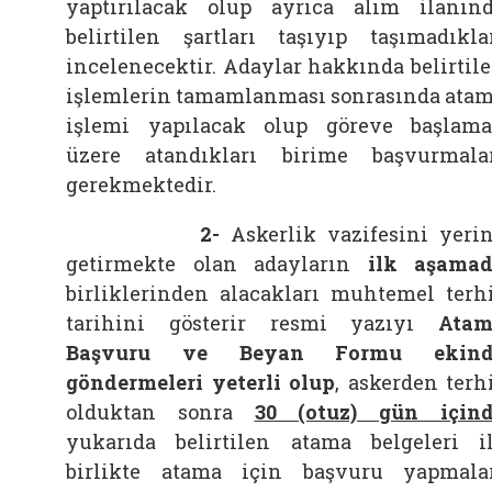
yaptırılacak olup ayrıca alım ilanın
belirtilen şartları taşıyıp taşımadıkla
incelenecektir. Adaylar hakkında belirtil
işlemlerin tamamlanması sonrasında ata
işlemi yapılacak olup göreve başlam
üzere atandıkları birime başvurmala
gerekmektedir.
2
-
Askerlik vazifesini yeri
getirmekte olan adayların
ilk aşama
birliklerinden alacakları muhtemel terh
tarihini gösterir resmi yazıyı
Atam
Başvuru ve Beyan Formu ekind
göndermeleri yeterli olup
, askerden terh
olduktan sonra
30 (otuz) gün için
yukarıda belirtilen atama belgeleri i
birlikte atama için başvuru yapmala