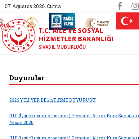
Sosya
Face
07 Ağustos 2026, Cuma
AİLEM İletişim Merkezi (yeni sekmede açılır)
Aile ve Nüfus On Yılı (yeni sekmede açılır)
Darülaceze bağış sayfası (yeni sekme
açılır)
 Aile (yeni sekmede açılır)
T.C. AILE VE SOSYAL
HIZMETLER BAKANLIĞI
SIVAS İL MÜDÜRLÜĞÜ
Sivas Aile ve Sos
Duyurular
2026 YILI YER DEĞİŞTİRME DUYURUSU
İUP (İşgücü uyum programı) Personel Alımı Kura Sonuçlar
Nisan 2026
İUP (İşgücü uyum programı) Personel Alımı Kura Sonuçlar