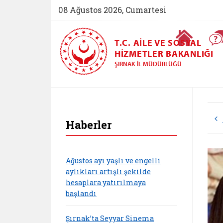
08 Ağustos 2026, Cumartesi
Ana Sayfa
T.C. AILE VE SOSYAL
HIZMETLER BAKANLIĞI
ŞIRNAK İL MÜDÜRLÜĞÜ
Haberler
Ağustos ayı yaşlı ve engelli
aylıkları artışlı şekilde
hesaplara yatırılmaya
başlandı
Şırnak’ta Seyyar Sinema