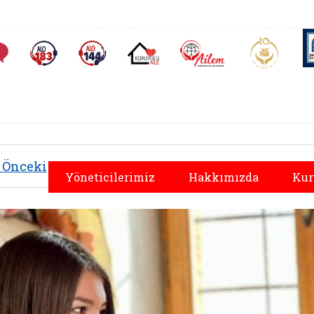
AİLEM İletişim Merkezi
Aile ve 
Sıkça Sorulan Sorular
Alo 183 (yeni sekmede açılır)
Alo 144 (yeni sekmede açılır)
Koruyucu Aile (yeni sekmede açılır)
Önceki
Yöneticilerimiz
Hakkımızda
Kur