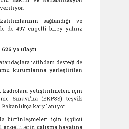
zlü Bakım ve Rehabilitasyon
veriliyor.
katılımlarının sağlandığı ve
de de 497 engelli birey yalnız
 626'ya ulaştı
atandaşlara istihdam desteği de
amu kurumlarına yerleştirilen
 kadrolara yetiştirilmeleri için
çme Sınavı'na (EKPSS) teşvik
i Bakanlıkça karşılanıyor.
la bütünleşmeleri için işgücü
l engellilerin çalışma hayatına