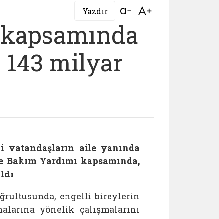
Bağlantıyı aç
Bağlantıyı aç
Yazdır
 kapsamında
k 143 milyar
li vatandaşların aile yanında
de Bakım Yardımı kapsamında,
ldı
oğrultusunda, engelli bireylerin
alarına yönelik çalışmalarını