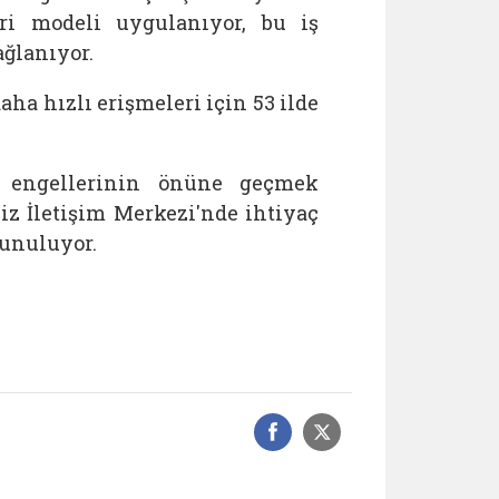
ri modeli uygulanıyor, bu iş
ağlanıyor.
aha hızlı erişmeleri için 53 ilde
m engellerinin önüne geçmek
z İletişim Merkezi'nde ihtiyaç
sunuluyor.
Facebook üzerinde
Sosyal medyad