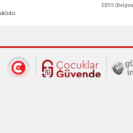
EBYS (Belgen
klıdır.
Cumhurbaşkanlığı İletişim Merkezi (C
Çocuklar Gü