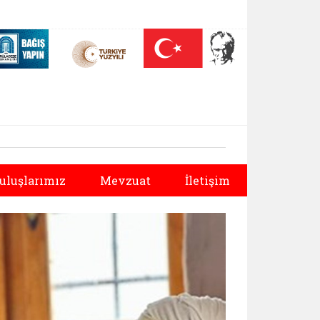
 (yeni sekmede açılır)
Nüfus On Yılı (yeni sekmede açılır)
Darülaceze bağış sayfası (yeni sekmede açılır)
Sonraki
uluşlarımız
Mevzuat
İletişim