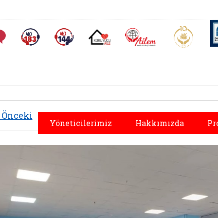
AİLEM İletişim Merkezi
Aile ve 
Sıkça Sorulan Sorular
Alo 183 (yeni sekmede açılır)
Alo 144 (yeni sekmede açılır)
Koruyucu Aile (yeni sekmede açılır)
Önceki
Yöneticilerimiz
Hakkımızda
Pr