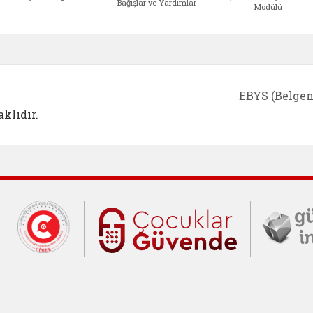
Bağışlar ve Yardımlar
Modülü
e açılır)
enim Ailem (yeni sekmede açılır)
Aile Eğitim Programı (yeni sekmede açılır
Bakanlığımıza Yapılacak 
Erişile
EBYS (Belgen
klıdır.
Cumhurbaşkanlığı İletişim Merkezi (C
Çocuklar Gü