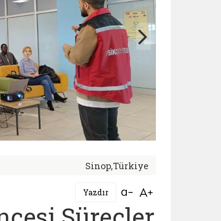
Sinop,Türkiye
Bağlantıyı aç
Bağlantıyı aç
Yazdır
Öncesi Süreçler