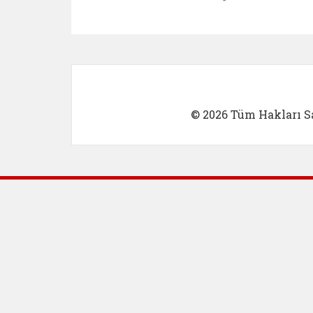
Kadın Girişimci (yeni sekmed
İlk Öğretm
© 2026 Tüm Hakları Sa
Dış Bağlantılar