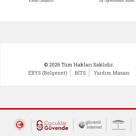
Kadın Girişimci
İlk Öğretmenim Ailem
Kadın Girişimci (yeni sekmede açıl
İlk Öğ
© 2026 Tüm Hakları Saklıdır.
EBYS (Belgenet)
BİTS
Yardım Masası
Dış Bağlantılar
Cumhurbaşkanlığı İletişim Merkezi (CİM
Çocuklar Güvende (yeni 
Güvenli İnte
Güv