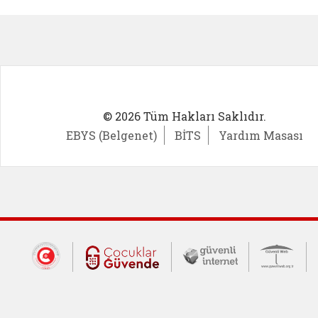
Kadın Girişimci (yeni sekmede açıl
İlk Öğ
© 2026 Tüm Hakları Saklıdır.
EBYS (Belgenet)
BİTS
Yardım Masası
Dış Bağlantılar
Cumhurbaşkanlığı İletişim Merkezi (CİM
Çocuklar Güvende (yeni 
Güvenli İnte
Güv