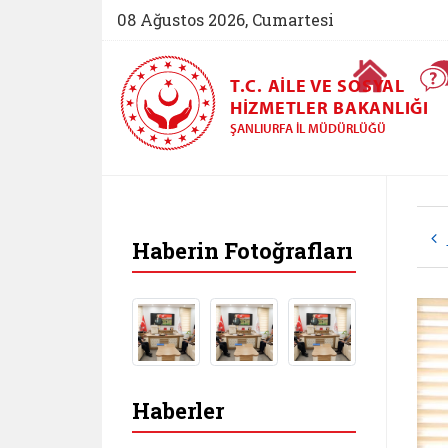
08 Ağustos 2026, Cumartesi
Ana Sayfa
T.C. AILE VE SOSYAL
HIZMETLER BAKANLIĞI
ŞANLIURFA İL MÜDÜRLÜĞÜ
Haberin Fotoğrafları
Haberler