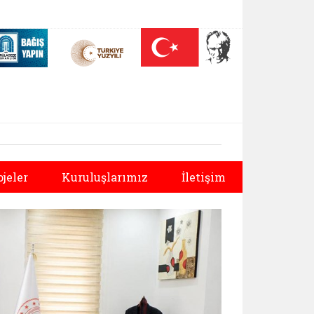
 (yeni sekmede açılır)
Nüfus On Yılı (yeni sekmede açılır)
Darülaceze bağış sayfası (yeni sekmede açılır)
Sonraki
ojeler
Kuruluşlarımız
İletişim