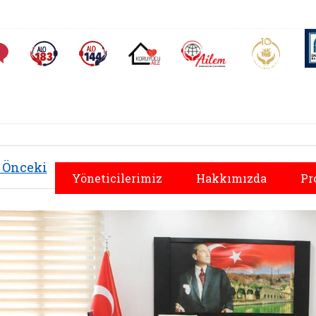
AİLEM İletişim Merkezi
Aile ve 
Sıkça Sorulan Sorular
Alo 183 (yeni sekmede açılır)
Alo 144 (yeni sekmede açılır)
Koruyucu Aile (yeni sekmede açılır)
Önceki
Yöneticilerimiz
Hakkımızda
Pr