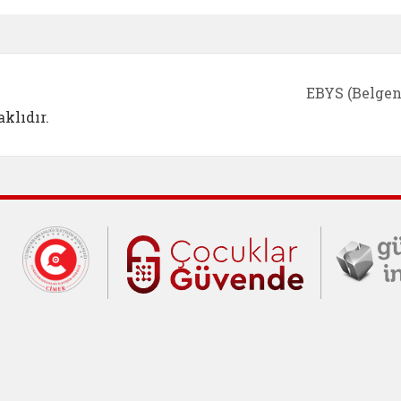
EBYS (Belgen
klıdır.
Cumhurbaşkanlığı İletişim Merkezi (C
Çocuklar Gü