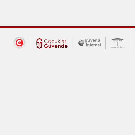
Dış Bağlantılar
Cumhurbaşkanlığı İletişim Merkezi (CİM
Çocuklar Güvende (yeni 
Güvenli İnte
Güv