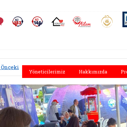
AİLEM İletişim Merkezi
Aile ve 
Sıkça Sorulan Sorular
Alo 183 (yeni sekmede açılır)
Alo 144 (yeni sekmede açılır)
Koruyucu Aile (yeni sekmede açılır)
Önceki
Yöneticilerimiz
Hakkımızda
Pr