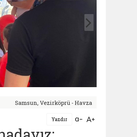
Samsun, Vezirköprü - Havza
Bağlantıyı aç
Bağlantıyı aç
Yazdır
hadayız: