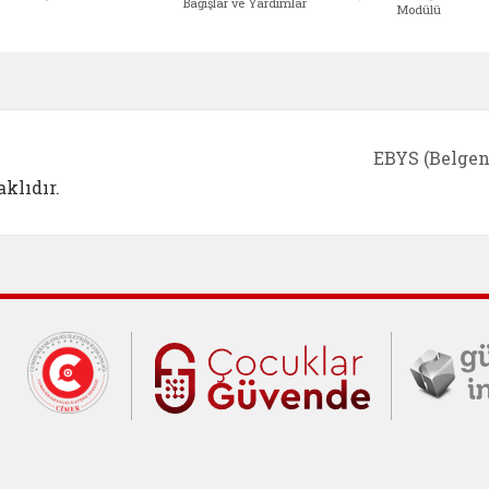
Bağışlar ve Yardımlar
Modülü
e açılır)
enim Ailem (yeni sekmede açılır)
Aile Eğitim Programı (yeni sekmede açılır
Bakanlığımıza Yapılacak 
Erişile
EBYS (Belgen
klıdır.
Cumhurbaşkanlığı İletişim Merkezi (C
Çocuklar Gü