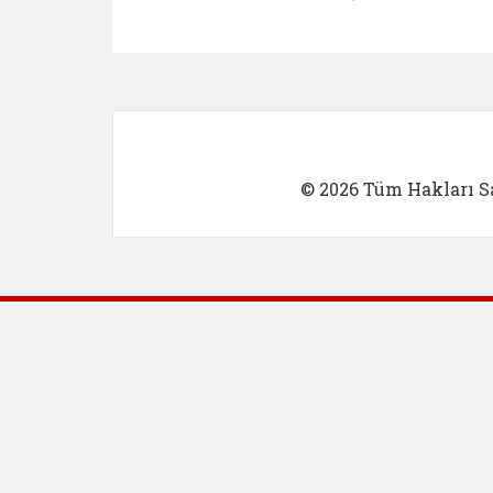
Kadın Girişimci (yeni sekmed
İlk Öğretm
© 2026 Tüm Hakları Sa
Dış Bağlantılar