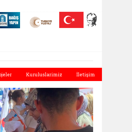
 (yeni sekmede açılır)
Nüfus On Yılı (yeni sekmede açılır)
Darülaceze bağış sayfası (yeni sekmede açılır)
Sonraki
ojeler
Kuruluslarimiz
İletişim