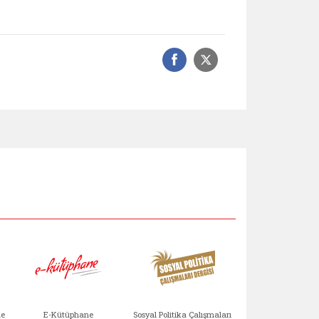
Facebook üzerinde
Sosyal medyad
Aile Çocuk Derg
me
E-Kütüphane
Sosyal Politika Çalışmaları