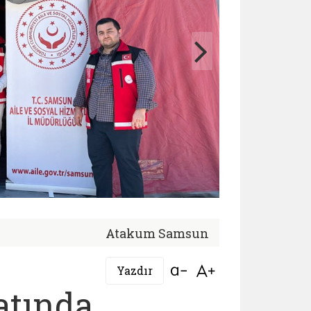
Atakum Samsun
Bağlantıyı aç
Bağlantıyı aç
Yazdır
atında