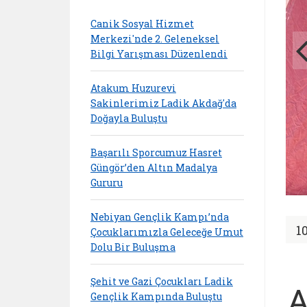
Canik Sosyal Hizmet
Merkezi'nde 2. Geleneksel
Bilgi Yarışması Düzenlendi
Atakum Huzurevi
Sakinlerimiz Ladik Akdağ'da
Doğayla Buluştu
Başarılı Sporcumuz Hasret
Güngör’den Altın Madalya
Gururu
Nebiyan Gençlik Kampı’nda
1
Çocuklarımızla Geleceğe Umut
Dolu Bir Buluşma
Şehit ve Gazi Çocukları Ladik
A
Gençlik Kampında Buluştu