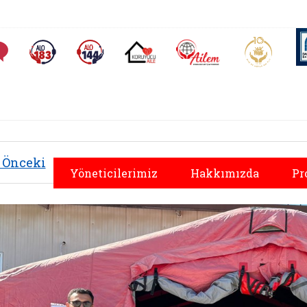
AİLEM İletişim Merkezi
Aile ve 
Sıkça Sorulan Sorular
Alo 183 (yeni sekmede açılır)
Alo 144 (yeni sekmede açılır)
Koruyucu Aile (yeni sekmede açılır)
Önceki
Yöneticilerimiz
Hakkımızda
Pr