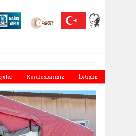
 (yeni sekmede açılır)
Nüfus On Yılı (yeni sekmede açılır)
Darülaceze bağış sayfası (yeni sekmede açılır)
Sonraki
ojeler
Kuruluslarimiz
İletişim