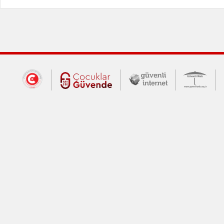
Dış Bağlantılar
Cumhurbaşkanlığı İletişim Merkezi (CİM
Çocuklar Güvende (yeni 
Güvenli İnte
Güv