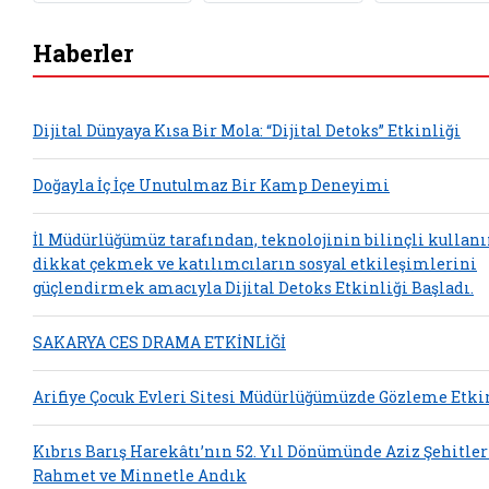
Haberler
Dijital Dünyaya Kısa Bir Mola: “Dijital Detoks” Etkinliği
Doğayla İç İçe Unutulmaz Bir Kamp Deneyimi
İl Müdürlüğümüz tarafından, teknolojinin bilinçli kulla
dikkat çekmek ve katılımcıların sosyal etkileşimlerini
güçlendirmek amacıyla Dijital Detoks Etkinliği Başladı.
SAKARYA CES DRAMA ETKİNLİĞİ
Arifiye Çocuk Evleri Sitesi Müdürlüğümüzde Gözleme Etki
Kıbrıs Barış Harekâtı’nın 52. Yıl Dönümünde Aziz Şehitle
Rahmet ve Minnetle Andık