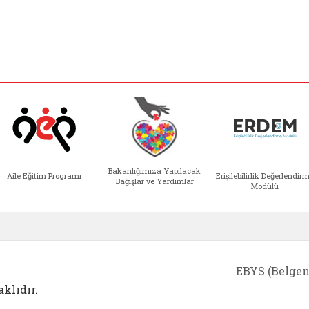
Bakanlığımıza Yapılacak
Aile Eğitim Programı
Erişilebilirlik Değerlendir
Bağışlar ve Yardımlar
Modülü
e açılır)
enim Ailem (yeni sekmede açılır)
Aile Eğitim Programı (yeni sekmede açılır
Bakanlığımıza Yapılacak 
Erişile
EBYS (Belgen
klıdır.