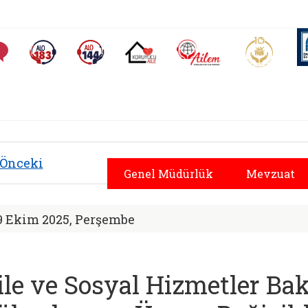
AİLEM İletişim Merkezi
Aile ve 
Sıkça Sorulan Sorular
Alo 183 (yeni sekmede açılır)
Alo 144 (yeni sekmede açılır)
Koruyucu Aile (yeni sekmede açılır)
ürlüğü |
Önceki
Genel Müdürlük
Mevzuat
9 Ekim 2025, Perşembe
ile ve Sosyal Hizmetler Ba