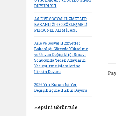
UYGULAMALI VE SÖZLÜ SINAV
DUYURUSU
AİLE VE SOSYAL HİZMETLER
BAKANLIĞI 680 SÖZLEŞMELİ
PERSONEL ALIM İLANI
Aile ve Sosyal Hizmetler
Bakanlığı Görevde Yükselme
ve Ünvan Değişikliği Sınavı
Sonucunda Yedek Adayların
Yerleştirme İşlemlerine
İlişkin Duyuru
Pay
2026 Yılı Kurum İçi Yer
Değişikliğine İlişkin Duyuru
Hepsini Görüntüle