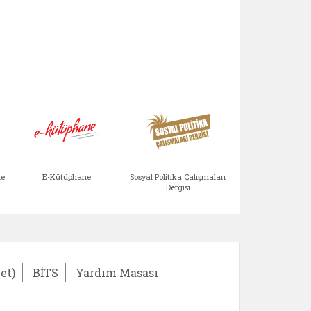
Aile Çocuk Derg
me
E-Kütüphane
Sosyal Politika Çalışmaları
Dergisi
)
Bağışlar ve Yardımlar (yeni sekmede açılır)
bilirlik Değerlendirme Modülü (yeni sekmede açıl
E-Kütüphane (yeni sekmede açılır)
Sosyal Politika Çalış
Ail
et)
BİTS
Yardım Masası