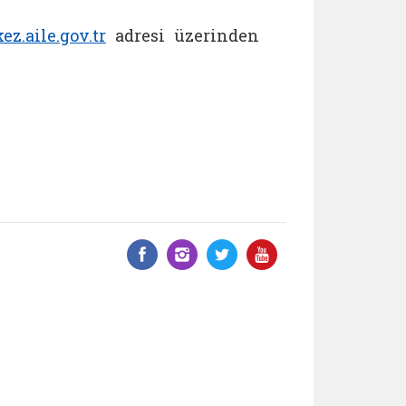
ez.aile.gov.tr
adresi üzerinden
Facebook üzerinde paylaş
Instagram'da paylaş
Twitter üzerinde 
YouTube üzer