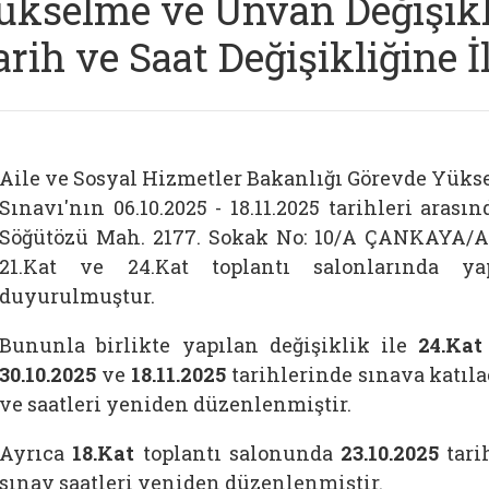
ükselme ve Ünvan Değişikli
arih ve Saat Değişikliğine 
Aile ve Sosyal Hizmetler Bakanlığı Görevde Yüks
Sınavı'nın 06.10.2025 - 18.11.2025 tarihleri ara
Söğütözü Mah. 2177. Sokak No: 10/A ÇANKAYA/AN
21.Kat ve 24.Kat toplantı salonlarında yap
duyurulmuştur.
Bununla birlikte yapılan değişiklik ile
24.Kat
30.10.2025
ve
18.11.2025
tarihlerinde sınava katıla
ve saatleri yeniden düzenlenmiştir.
Ayrıca
18.Kat
toplantı salonunda
23.10.2025
tari
sınav saatleri yeniden düzenlenmiştir.