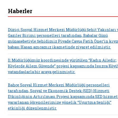
Haberler
Düziçi Sosyal Hizmet Merkezi Müdürlüğü Şehit Yakınları 
Gaziler Birimi personelleri tarafından, Babalar Günü
münasebetiyle Şehidimiz Piyade Çavuş Fatih Öner’in kıy
babası Hasan amcamız ikametinde ziyaret edilmiştir.
İl Müdürlüğümüz koordinesinde yürütülen “Kadın Ailedir;
Köylerde Ailem Güvende” projesi kapsamında Issızca Köyü
vatandaşlarla bir araya gelinmiştir.
Bahçe Sosyal Hizmet Merkezi Müdürlüğü personelleri
tarafından, Sosyal ve Ekonomik Destek (SED) Hizmeti
Etkinliğinin Artırılması Projesi kapsamında SED hizme
yararlanan öğrencilerimize yönelik “Uçurtma Şenliği”
etkinliği düzenlenmiştir.