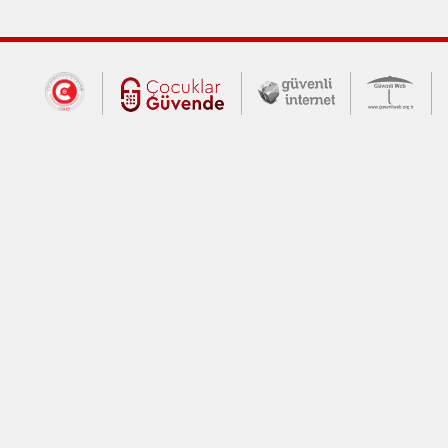
Dış Bağlantılar
Cumhurbaşkanlığı İletişim Merkezi (CİM
Çocuklar Güvende (yeni 
Güvenli İnte
Güv