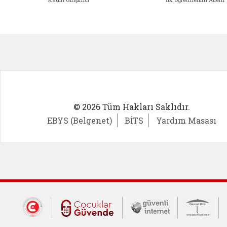
Kadın Girişimci (yeni sekmede açıl
İlk Öğ
© 2026 Tüm Hakları Saklıdır.
EBYS (Belgenet)
BİTS
Yardım Masası
Dış Bağlantılar
Cumhurbaşkanlığı İletişim Merkezi (CİM
Çocuklar Güvende (yeni 
Güvenli İnte
Güv