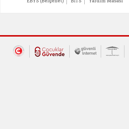
EBYS (Belgenet)
BİTS
Yardım Masası
Dış Bağlantılar
Cumhurbaşkanlığı İletişim Merkezi (CİM
Çocuklar Güvende (yeni 
Güvenli İnte
Güv