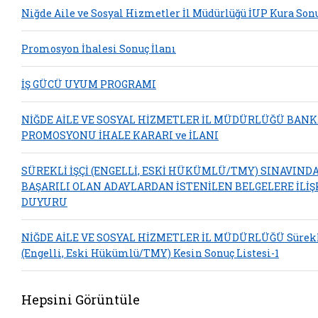
Niğde Aile ve Sosyal Hizmetler İl Müdürlüğü İUP Kura Son
Promosyon İhalesi Sonuç İlanı
İŞ GÜCÜ UYUM PROGRAMI
NİĞDE AİLE VE SOSYAL HİZMETLER İL MÜDÜRLÜĞÜ BAN
PROMOSYONU İHALE KARARI ve İLANI
SÜREKLİ İŞÇİ (ENGELLİ, ESKİ HÜKÜMLÜ/TMY) SINAVIND
BAŞARILI OLAN ADAYLARDAN İSTENİLEN BELGELERE İLİŞ
DUYURU
NİĞDE AİLE VE SOSYAL HİZMETLER İL MÜDÜRLÜĞÜ Sürekli
(Engelli, Eski Hükümlü/TMY) Kesin Sonuç Listesi-1
Hepsini Görüntüle