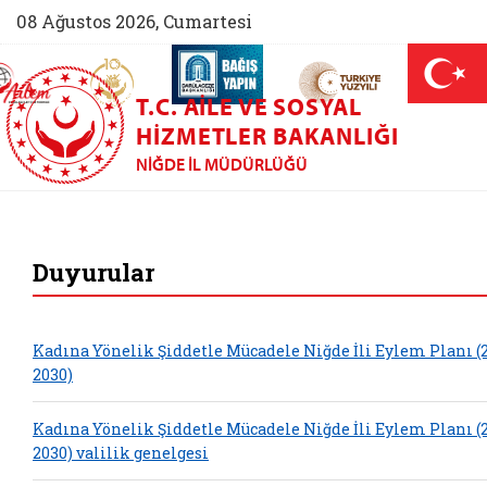
08 Ağustos 2026, Cumartesi
AİLEM İletişim Merkezi (yeni sekmede açılır)
Aile ve Nüfus On Yılı (yeni sekmede açılır)
Darülaceze bağış sayfası (yeni sekme
açılır)
 Aile (yeni sekmede açılır)
T.C. AILE VE SOSYAL
HIZMETLER BAKANLIĞI
NIĞDE İL MÜDÜRLÜĞÜ
Niğde Aile ve Sosya
Duyurular
Kadına Yönelik Şiddetle Mücadele Niğde İli Eylem Planı (
2030)
Kadına Yönelik Şiddetle Mücadele Niğde İli Eylem Planı (
2030) valilik genelgesi