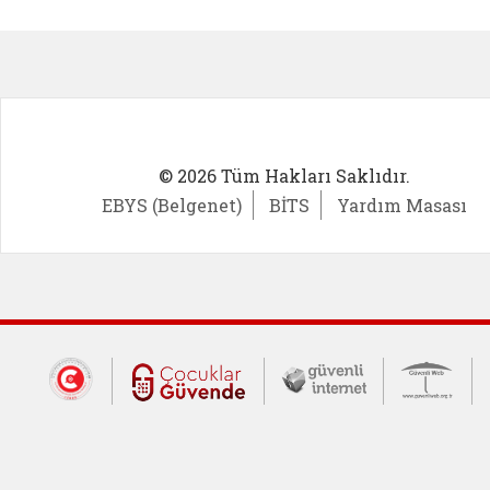
Kadın Girişimci (yeni sekmede açıl
İlk Öğ
© 2026 Tüm Hakları Saklıdır.
EBYS (Belgenet)
BİTS
Yardım Masası
Dış Bağlantılar
Cumhurbaşkanlığı İletişim Merkezi (CİM
Çocuklar Güvende (yeni 
Güvenli İnte
Güv