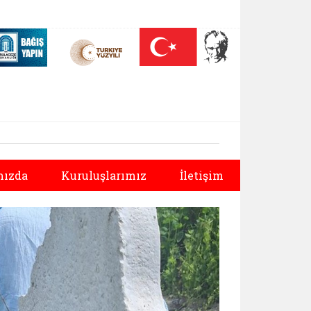
 (yeni sekmede açılır)
Nüfus On Yılı (yeni sekmede açılır)
Darülaceze bağış sayfası (yeni sekmede açılır)
Sonraki
ızda
Kuruluşlarımız
İletişim