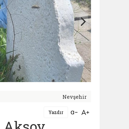
Nevşehir
Bağlantıyı aç
Bağlantıyı aç
Yazdır
 Aksoy