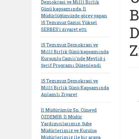
Demokrasi ve Millî Birlik
B
Günü kapsamında, İl
Müdürlüğümüzde görev yapan
15 Temmuz Gazisi Yüksel
D
SERBES'i ziyaret etti
Z
15 Temmuz Demokrasi ve
Millî Birlik Günü kapsamında
Kurşunlu Camii'nde Mevlid-i
Şerif Programı Düzenlendi
15 Temmuz Demokrasi ve
Millî Birlik Günü Kapsamında
Anlamlı Ziyaret
İl Müdürümüz Sn. Cüneyd
ÖZDEMİR, İl Müdür
Yardımcılarımız, Şube
Müdürlerimiz ve Kuruluş
Müdürlerimiz ile bir araya