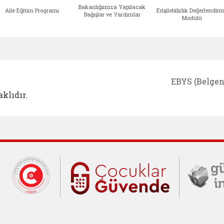
Bakanlığımıza Yapılacak
Aile Eğitim Programı
Erişilebilirlik Değerlendir
Bağışlar ve Yardımlar
Modülü
e açılır)
enim Ailem (yeni sekmede açılır)
Aile Eğitim Programı (yeni sekmede açılır
Bakanlığımıza Yapılacak 
Erişile
EBYS (Belgen
klıdır.
Cumhurbaşkanlığı İletişim Merkezi (C
Çocuklar Gü