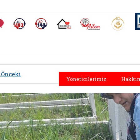
AİLEM İletişim Merkezi
Aile ve 
Sıkça Sorulan Sorular
Alo 183 (yeni sekmede açılır)
Alo 144 (yeni sekmede açılır)
Koruyucu Aile (yeni sekmede açılır)
Önceki
Yöneticilerimiz
Hakkım