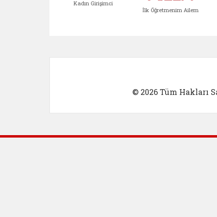
Kadın Girişimci
İlk Öğretmenim Ailem
Kadın Girişimci (yeni sekmed
İlk Öğretm
© 2026 Tüm Hakları Sa
Dış Bağlantılar