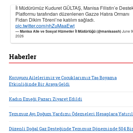
İl Müdürümüz Kuduret GÜLTAŞ, Manisa Filistin’e Deste
Platformu tarafından düzenlenen Gazze Hatıra Ormanı
Fidan Dikim Töreni’ne katılım sağladı.
pic.twitter.com/nhZuMaaEwt
— Manisa Aile ve Sosyal Hizmetler İl Müdürlüğü (@manisaash)
June 9
2026
Haberler
Koruyucu Ailelerimiz ve Çocuklarımız Taş Boyama
Etkinliğinde Bir Araya Geldi
Kadın Emeği Pazarı Ziyaret Edildi
Temmuz Ayı Doğum Yardımı Ödemeleri Hesaplara Yatırıl
Düzenli Doğal Gaz Desteğinde Temmuz Döneminde 504 Bi