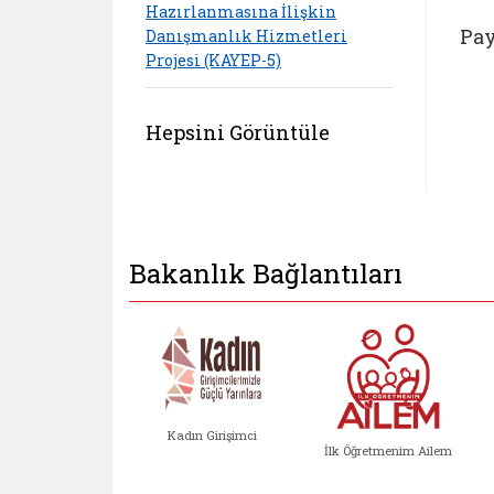
Hazırlanmasına İlişkin
Pay
Danışmanlık Hizmetleri
Projesi (KAYEP-5)
Hepsini Görüntüle
Bakanlık Bağlantıları
Kadın Girişimci
İlk Öğretmenim Ailem
Kadın Girişimci (yeni sekmed
İlk Öğretm