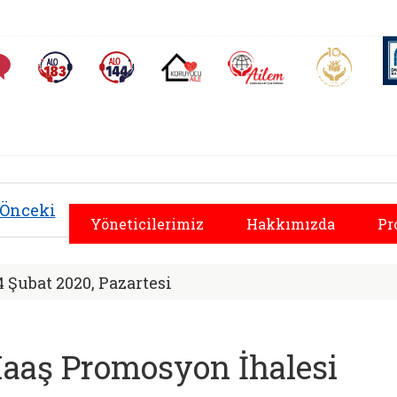
AİLEM İletişim Merkezi
Aile ve 
Sıkça Sorulan Sorular
Alo 183 (yeni sekmede açılır)
Alo 144 (yeni sekmede açılır)
Koruyucu Aile (yeni sekmede açılır)
yal Hizmetler İl Mü
Önceki
Yöneticilerimiz
Hakkımızda
Pr
4 Şubat 2020, Pazartesi
aaş Promosyon İhalesi