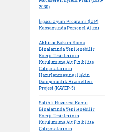
Mücadele İl Eylem Planı (2026-
2030)
İşgücü Uyum Programı (İUP)
Kapsamında Personel Alımı
Akhisar Bakım Kamu
Binalarında Yenilenebilir
Enerji Tesislerinin
Kurulumuna Ait Fizibilite
Çalışmalarının
Hazırlanmasına İlişkin
Danışmanlık Hizmetleri
Projesi (KAYEP-5)
Salihli Huzurevi Kamu
Binalarında Yenilenebilir
Enerji Tesislerinin
Kurulumuna Ait Fizibilite
Çalışmalarının