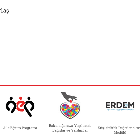
laş
Bakanlığımıza Yapılacak
Aile Eğitim Programı
Erişilebilirlik Değerlendir
Bağışlar ve Yardımlar
Modülü
e açılır)
enim Ailem (yeni sekmede açılır)
Aile Eğitim Programı (yeni sekmede açılır
Bakanlığımıza Yapılacak 
Erişile