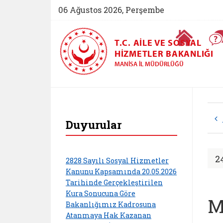
06 Ağustos 2026, Perşembe
Ana Sayfa
T.C. AILE VE SOSYAL
HIZMETLER BAKANLIĞI
MANISA İL MÜDÜRLÜĞÜ
Manisa Aile ve Sos
Duyurular
2
2828 Sayılı Sosyal Hizmetler
Kanunu Kapsamında 20.05.2026
Tarihinde Gerçekleştirilen
Kura Sonucuna Göre
M
Bakanlığımız Kadrosuna
Atanmaya Hak Kazanan