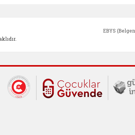
EBYS (Belgen
klıdır.
Cumhurbaşkanlığı İletişim Merkezi (C
Çocuklar Gü