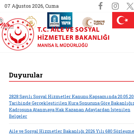
Sosyal M
Faceboo
Ins
07 Ağustos 2026, Cuma
AİLEM İletişim Merkezi (yeni sekmede açılır)
Aile ve Nüfus On Yılı (yeni sekmede açılır)
Darülaceze bağış sayfası (yeni sekme
açılır)
 Aile (yeni sekmede açılır)
T.C. AILE VE SOSYAL
HIZMETLER BAKANLIĞI
MANISA İL MÜDÜRLÜĞÜ
Manisa Aile ve Sos
Duyurular
2828 Sayılı Sosyal Hizmetler Kanunu Kapsamında 20.05.20
Tarihinde Gerçekleştirilen Kura Sonucuna Göre Bakanlığ
Kadrosuna Atanmaya Hak Kazanan Adaylardan İstenilen
Belgeler
Aile ve Sosyal Hizmetler Bakanlığı 2026 Yılı 680 Sözleşme