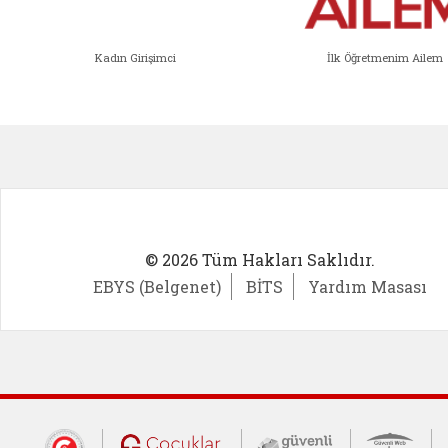
Kadın Girişimci
İlk Öğretmenim Ailem
Kadın Girişimci (yeni sekmede açıl
İlk Öğ
© 2026 Tüm Hakları Saklıdır.
EBYS (Belgenet)
BİTS
Yardım Masası
Cumhurbaşkanlığı İletişim Merkezi (CİM
Çocuklar Güvende (yeni 
Güvenli İnte
Güv