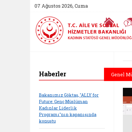
07 Ağustos 2026, Cuma
Ana Sayfa
T.C. AILE VE SOSYAL
HIZMETLER BAKANLIĞI
KADININ STATÜSÜ GENEL MÜDÜRLÜ
Haberler
Genel M
Bakanımız Göktaş, "ALLY for
Future: Genç Müslüman
Kadınlar Liderlik
Programı"nın kapanışında
konuştu