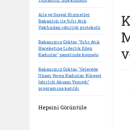
Toplantısı"nda konuştu
K
Aile ve Sosyal Hizmetler
Bakanlığı ile Sıfır Atık
Vakfından işbirliği protokolü
M
Bakanımız Göktaş, "Sıfır Atık
v
Hareketine Liderlik Eden
Kadınlar" panelinde konuştu
Bakanımız Göktaş, "Geleceğe
İlham Veren Kadınlar-Küresel
İşbirliği Akşam Yemeği"
programına katıldı
Hepsini Görüntüle