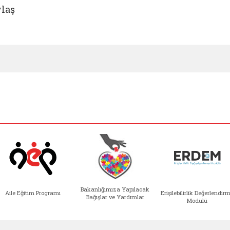
laş
Bakanlığımıza Yapılacak
Aile Eğitim Programı
Erişilebilirlik Değerlendir
Bağışlar ve Yardımlar
Modülü
e açılır)
enim Ailem (yeni sekmede açılır)
Aile Eğitim Programı (yeni sekmede açılır
Bakanlığımıza Yapılacak 
Erişile