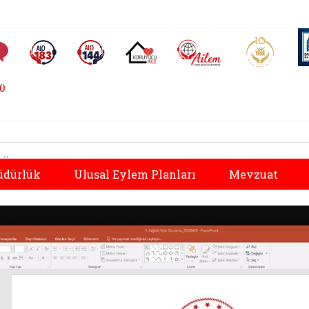
AİLEM İletişim Merkezi
Aile ve 
Sıkça Sorulan Sorular
Alo 183 (yeni sekmede açılır)
Alo 144 (yeni sekmede açılır)
Koruyucu Aile (yeni sekmede açılır)
ĞÜ
Önceki
üdürlük
Ulusal Eylem Planları
Mevzuat