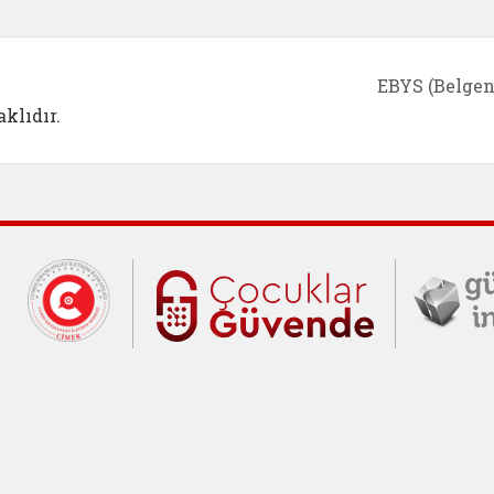
EBYS (Belgen
klıdır.
Cumhurbaşkanlığı İletişim Merkezi (C
Çocuklar Gü