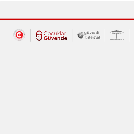
Dış Bağlantılar
Cumhurbaşkanlığı İletişim Merkezi (CİM
Çocuklar Güvende (yeni 
Güvenli İnte
Güv