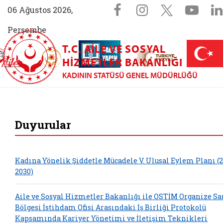
Sosyal Medya 
Facebook sayfam
Instagram s
X (Twit
You
06 Ağustos 2026,
Perşembe
T.C. AILE VE SOSYAL
AİLEM İletişim Merkezi (yeni sekmede açılır)
Aile ve Nüfus On Yılı (yeni sekmede açılır)
Darülaceze bağış sayfası (yeni sekme
açılır)
 Aile (yeni sekmede açılır)
HIZMETLER BAKANLIĞI
KADININ STATÜSÜ GENEL MÜDÜRLÜĞÜ
Kadının Statüsü Ge
Duyurular
Kadına Yönelik Şiddetle Mücadele V. Ulusal Eylem Planı (2
2030)
Aile ve Sosyal Hizmetler Bakanlığı ile OSTİM Organize Sa
Bölgesi İstihdam Ofisi Arasındaki İş Birliği Protokolü
Kapsamında Kariyer Yönetimi ve İletişim Teknikleri