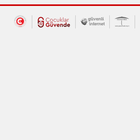
Dış Bağlantılar
Cumhurbaşkanlığı İletişim Merkezi (CİM
Çocuklar Güvende (yeni 
Güvenli İnte
Güv