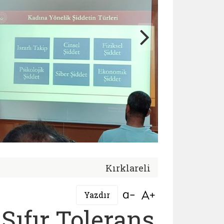
Kırklareli
Bağlantıyı aç
Bağlantıyı aç
Yazdır
Sıfır Tolerans