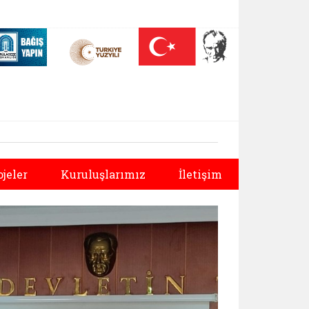
 (yeni sekmede açılır)
Nüfus On Yılı (yeni sekmede açılır)
Darülaceze bağış sayfası (yeni sekmede açılır)
Sonraki
ojeler
Kuruluşlarımız
İletişim