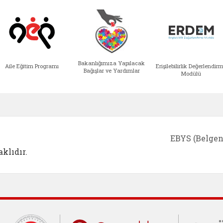
Bakanlığımıza Yapılacak
Aile Eğitim Programı
Erişilebilirlik Değerlendir
Bağışlar ve Yardımlar
Modülü
e açılır)
enim Ailem (yeni sekmede açılır)
Aile Eğitim Programı (yeni sekmede açılır
Bakanlığımıza Yapılacak 
Erişile
EBYS (Belgen
klıdır.
Cumhurbaşkanlığı İletişim Merkezi (C
Çocuklar Gü