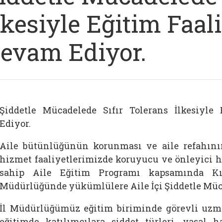
lkesiyle Eğitim Faal
evam Ediyor.
Şiddetle Mücadelede Sıfır Tolerans İlkesiyle
Ediyor.
Aile bütünlüğünün korunması ve aile refahının
hizmet faaliyetlerimizde koruyucu ve önleyici h
sahip Aile Eğitim Programı kapsamında Kırk
Müdürlüğünde yükümlülere Aile İçi Şiddetle Müca
İl Müdürlüğümüz eğitim biriminde görevli uzma
eğitimde katılımcılara şiddet türleri, yasal 