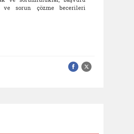
i ve sorun çözme becerileri
Facebook üzerinde
Sosyal medyad