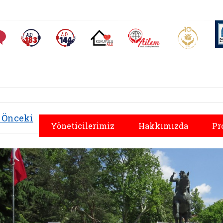
AİLEM İletişim Merkezi
Aile ve 
Sıkça Sorulan Sorular
Alo 183 (yeni sekmede açılır)
Alo 144 (yeni sekmede açılır)
Koruyucu Aile (yeni sekmede açılır)
Önceki
Yöneticilerimiz
Hakkımızda
Pr