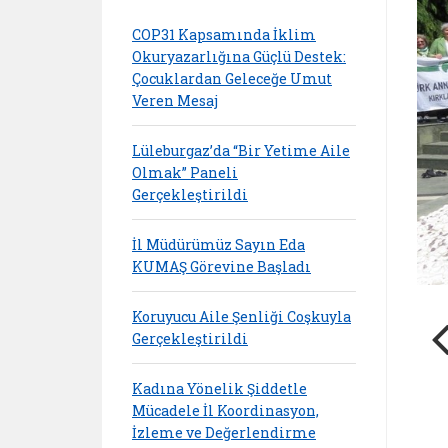
COP31 Kapsamında İklim
Okuryazarlığına Güçlü Destek:
Çocuklardan Geleceğe Umut
Veren Mesaj
Lüleburgaz’da “Bir Yetime Aile
Olmak” Paneli
Gerçekleştirildi
İl Müdürümüz Sayın Eda
KUMAŞ Görevine Başladı
Koruyucu Aile Şenliği Coşkuyla
Gerçekleştirildi
Kadına Yönelik Şiddetle
Mücadele İl Koordinasyon,
İzleme ve Değerlendirme