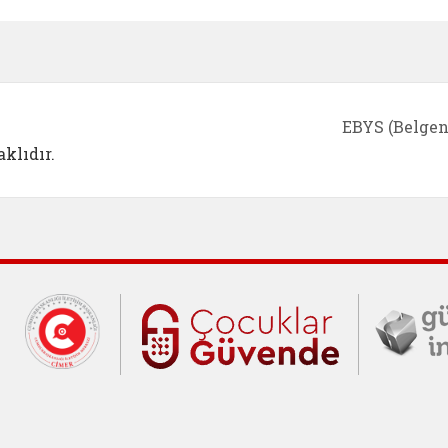
e açılır)
enim Ailem (yeni sekmede açılır)
Aile Eğitim Programı (yeni sekmede açılır
Bakanlığımıza Yapılacak 
Erişile
EBYS (Belgen
klıdır.
Cumhurbaşkanlığı İletişim Merkezi (C
Çocuklar Gü