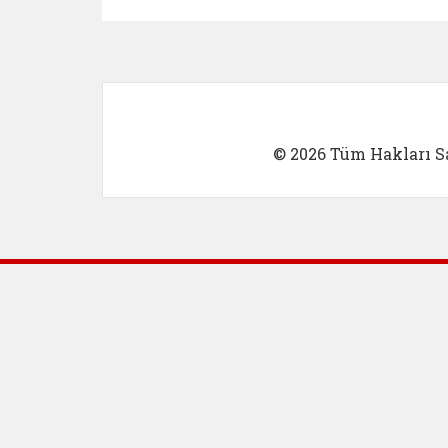
Kadın Girişimci (yeni sekmed
İlk Öğretm
© 2026 Tüm Hakları Sa
Dış Bağlantılar