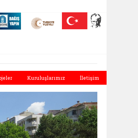
 (yeni sekmede açılır)
Nüfus On Yılı (yeni sekmede açılır)
Darülaceze bağış sayfası (yeni sekmede açılır)
Sonraki
ojeler
Kuruluşlarımız
İletişim