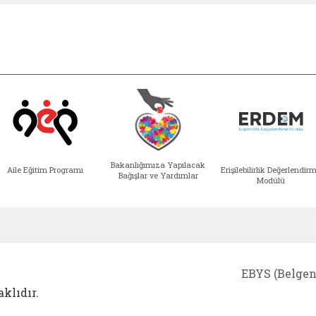
Bakanlığımıza Yapılacak
Aile Eğitim Programı
Erişilebilirlik Değerlendir
Bağışlar ve Yardımlar
Modülü
e açılır)
enim Ailem (yeni sekmede açılır)
Aile Eğitim Programı (yeni sekmede açılır
Bakanlığımıza Yapılacak 
Erişile
EBYS (Belgen
klıdır.