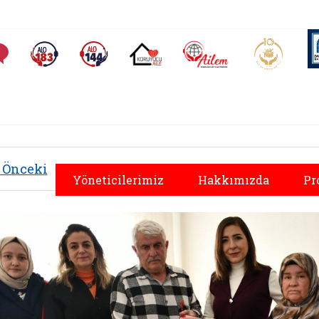
AİLEM İletişim Merkezi
Aile ve 
Sıkça Sorulan Sorular
Alo 183 (yeni sekmede açılır)
Alo 144 (yeni sekmede açılır)
Koruyucu Aile (yeni sekmede açılır)
Önceki
Yöneticilerimiz
Hakkımızda
Pr