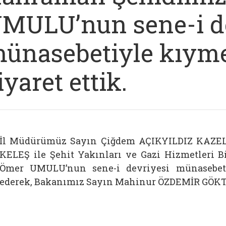
MULU’nun sene-i d
ünasebetiyle kıymet
iyaret ettik.
İl Müdürümüz Sayın Çiğdem AÇIKYILDIZ KAZEL
KELEŞ ile Şehit Yakınları ve Gazi Hizmetleri 
Ömer UMULU’nun sene-i devriyesi münasebetiy
ederek, Bakanımız Sayın Mahinur ÖZDEMİR GÖKTAŞ