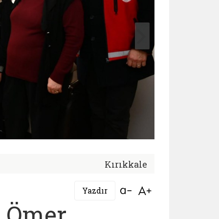
Kırıkkale
Bağlantıyı aç
Bağlantıyı aç
Yazdır
z Ömer