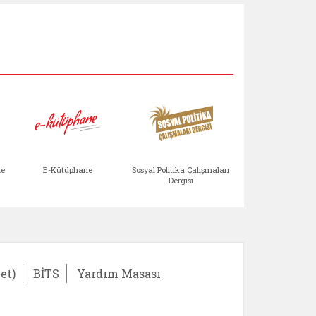
Aile Çocuk Derg
me
E-Kütüphane
Sosyal Politika Çalışmaları
Dergisi
)
Bağışlar ve Yardımlar (yeni sekmede açılır)
bilirlik Değerlendirme Modülü (yeni sekmede açıl
E-Kütüphane (yeni sekmede açılır)
Sosyal Politika Çalış
Ail
et)
BİTS
Yardım Masası