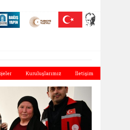
 (yeni sekmede açılır)
Nüfus On Yılı (yeni sekmede açılır)
Darülaceze bağış sayfası (yeni sekmede açılır)
Sonraki
ojeler
Kuruluşlarımız
İletişim