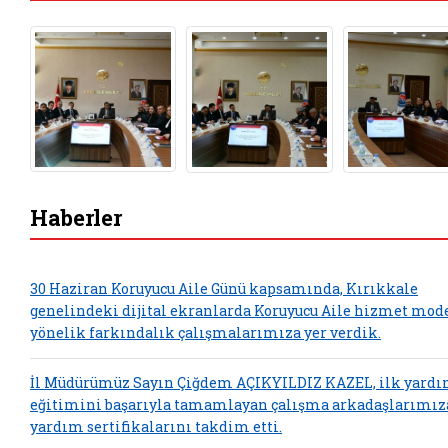
Haberler
30 Haziran Koruyucu Aile Günü kapsamında, Kırıkkale
genelindeki dijital ekranlarda Koruyucu Aile hizmet mod
yönelik farkındalık çalışmalarımıza yer verdik.
İl Müdürümüz Sayın Çiğdem AÇIKYILDIZ KAZEL, ilk yard
eğitimini başarıyla tamamlayan çalışma arkadaşlarımız
yardım sertifikalarını takdim etti.