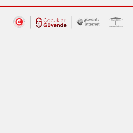
Dış Bağlantılar
Cumhurbaşkanlığı İletişim Merkezi (CİM
Çocuklar Güvende (yeni 
Güvenli İnte
Güv