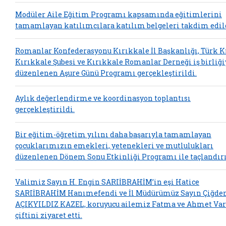
Modüler Aile Eğitim Programı kapsamında eğitimlerini
tamamlayan katılımcılara katılım belgeleri takdim edil
Romanlar Konfederasyonu Kırıkkale İl Başkanlığı, Türk K
Kırıkkale Şubesi ve Kırıkkale Romanlar Derneği iş birliği
düzenlenen Aşure Günü Programı gerçekleştirildi.
Aylık değerlendirme ve koordinasyon toplantısı
gerçekleştirildi.
Bir eğitim-öğretim yılını daha başarıyla tamamlayan
çocuklarımızın emekleri, yetenekleri ve mutlulukları
düzenlenen Dönem Sonu Etkinliği Programı ile taçlandırı
Valimiz Sayın H. Engin SARIİBRAHİM’in eşi Hatice
SARIİBRAHİM Hanımefendi ve İl Müdürümüz Sayın Çiğd
AÇIKYILDIZ KAZEL, koruyucu ailemiz Fatma ve Ahmet Va
çiftini ziyaret etti.