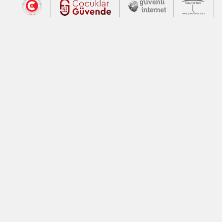
Dış Bağlantılar
Cumhurbaşkanlığı İletişim Merkezi (CİM
Çocuklar Güvende (yeni 
Güvenli İnte
Güv