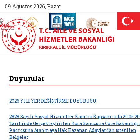
09 Ağustos 2026, Pazar
AİLEM İletişim Merkezi (yeni sekmede açılır)
Aile ve Nüfus On Yılı (yeni sekmede açılır)
Darülaceze bağış sayfası (yeni sekme
açılır)
 Aile (yeni sekmede açılır)
T.C. AILE VE SOSYAL
HIZMETLER BAKANLIĞI
KIRIKKALE İL MÜDÜRLÜĞÜ
Kırıkkale Aile ve S
Duyurular
2026 YILI YER DEĞİŞTİRME DUYURUSU
2828 Sayılı Sosyal Hizmetler Kanunu Kapsamında 20.05.20
Tarihinde Gerçekleştirilen Kura Sonucuna Göre Bakanlığ
Kadrosuna Atanmaya Hak Kazanan Adaylardan İstenilen
Belgeler