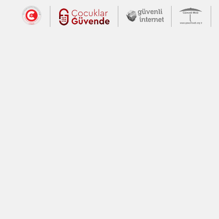
Dış Bağlantılar
Cumhurbaşkanlığı İletişim Merkezi (CİM
Çocuklar Güvende (yeni 
Güvenli İnte
Güv