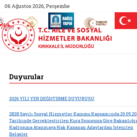
06 Ağustos 2026, Perşembe
AİLEM İletişim Merkezi (yeni sekmede açılır)
Aile ve Nüfus On Yılı (yeni sekmede açılır)
Darülaceze bağış sayfası (yeni sekme
açılır)
 Aile (yeni sekmede açılır)
T.C. AILE VE SOSYAL
HIZMETLER BAKANLIĞI
KIRIKKALE İL MÜDÜRLÜĞÜ
Kırıkkale Aile ve S
Duyurular
2026 YILI YER DEĞİŞTİRME DUYURUSU
2828 Sayılı Sosyal Hizmetler Kanunu Kapsamında 20.05.20
Tarihinde Gerçekleştirilen Kura Sonucuna Göre Bakanlığ
Kadrosuna Atanmaya Hak Kazanan Adaylardan İstenilen
Belgeler