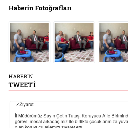
Haberin Fotoğrafları
HABERİN
TWEET'İ
📌Ziyaret
İl Müdürümüz Sayın Çetin Tutaş, Koruyucu Aile Birimin
görevli mesai arkadaşımız ile birlikte çocuklarımıza yuv
olan koruyucu ailemizi ziyaret etti.