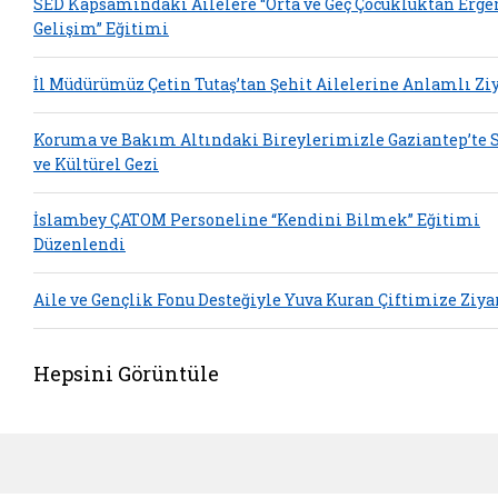
SED Kapsamındaki Ailelere “Orta ve Geç Çocukluktan Erge
Gelişim” Eğitimi
İl Müdürümüz Çetin Tutaş’tan Şehit Ailelerine Anlamlı Zi
Koruma ve Bakım Altındaki Bireylerimizle Gaziantep’te 
ve Kültürel Gezi
İslambey ÇATOM Personeline “Kendini Bilmek” Eğitimi
Düzenlendi
Aile ve Gençlik Fonu Desteğiyle Yuva Kuran Çiftimize Ziya
Hepsini Görüntüle