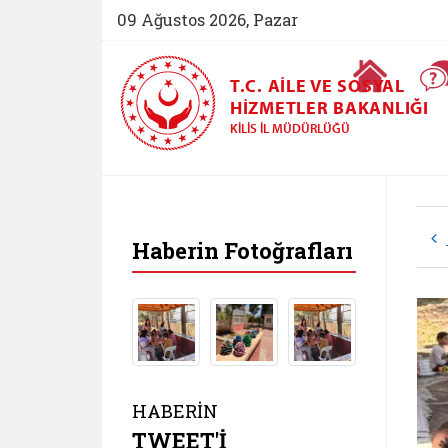
09 Ağustos 2026, Pazar
Ana Sayfa
T.C. AILE VE SOSYAL
HIZMETLER BAKANLIĞI
KILIS İL MÜDÜRLÜĞÜ
Haberin Fotoğrafları
HABERİN
TWEET'İ