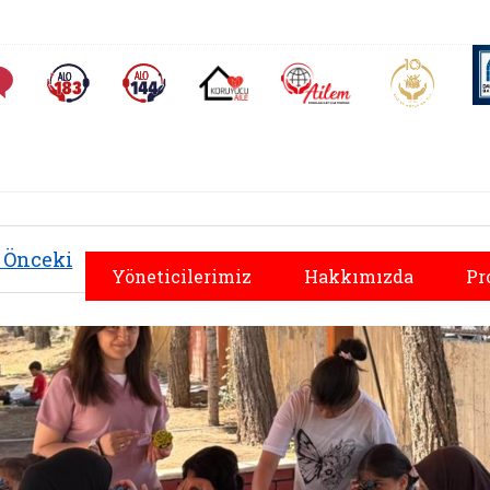
AİLEM İletişim Merkezi
Aile ve 
Sıkça Sorulan Sorular
Alo 183 (yeni sekmede açılır)
Alo 144 (yeni sekmede açılır)
Koruyucu Aile (yeni sekmede açılır)
Önceki
Yöneticilerimiz
Hakkımızda
Pr