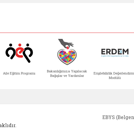
Bakanlığımıza Yapılacak
Aile Eğitim Programı
Erişilebilirlik Değerlendir
Bağışlar ve Yardımlar
Modülü
e açılır)
enim Ailem (yeni sekmede açılır)
Aile Eğitim Programı (yeni sekmede açılır
Bakanlığımıza Yapılacak 
Erişile
EBYS (Belgen
klıdır.