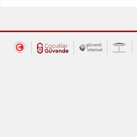
Dış Bağlantılar
Cumhurbaşkanlığı İletişim Merkezi (CİM
Çocuklar Güvende (yeni 
Güvenli İnte
Güv