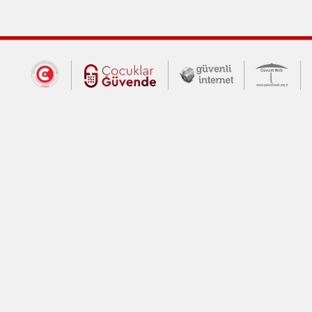
Dış Bağlantılar
Cumhurbaşkanlığı İletişim Merkezi (CİM
Çocuklar Güvende (yeni 
Güvenli İnte
Güv