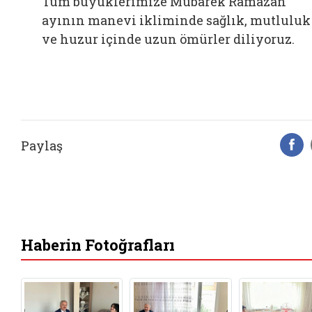
Tüm büyüklerimize Mübarek Ramazan
ayının manevi ikliminde sağlık, mutluluk
Bağlantıyı aç
ve huzur içinde
uzun ömürler diliyoruz.
Paylaş
F
Haberin Fotoğrafları