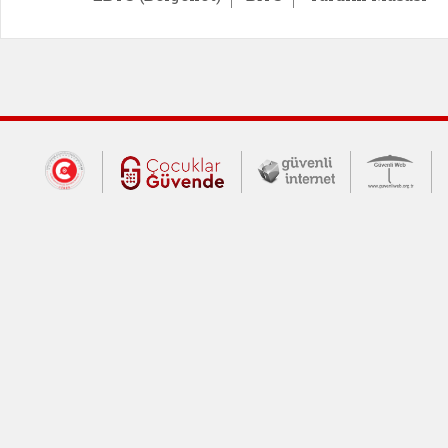
Dış Bağlantılar
Cumhurbaşkanlığı İletişim Merkezi (CİM
Çocuklar Güvende (yeni 
Güvenli İnte
Güv