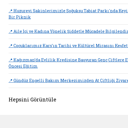
📍 Huzurevi Sakinlerimizle Soğuksu Tabiat Parkı'nda Keyi
Bir Piknik
📍 Aile İçi ve Kadına Yönelik Şiddetle Mücadele Bilgilend
📍 Çocuklarımız Kars’ın Tarihi ve Kültürel Mirasını Keşfet
📍 Kağızman’da Evlilik Kredisine Başvuran Genç Çiftlere E
Öncesi Eğitim
📍 Gündüz Engelli Bakım Merkezimizden At Çiftliği Ziyar
Hepsini Görüntüle