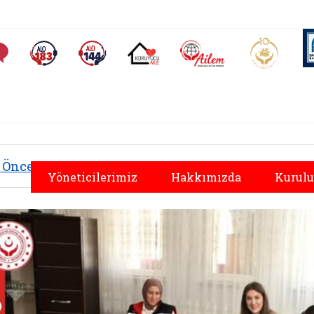
AİLEM İletişim Merkezi
Aile ve 
Sıkça Sorulan Sorular
Alo 183 (yeni sekmede açılır)
Alo 144 (yeni sekmede açılır)
Koruyucu Aile (yeni sekmede açılır)
Önceki
Yöneticilerimiz
Hakkımızda
Kurulu