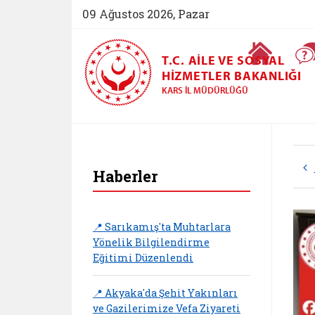
09 Ağustos 2026, Pazar
Ana Sayfa
T.C. AILE VE SOSYAL
HIZMETLER BAKANLIĞI
KARS İL MÜDÜRLÜĞÜ
Haberler
📍 Sarıkamış'ta Muhtarlara
Yönelik Bilgilendirme
Eğitimi Düzenlendi
📍 Akyaka'da Şehit Yakınları
ve Gazilerimize Vefa Ziyareti