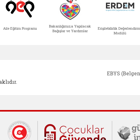
Bakanlığımıza Yapılacak
Aile Eğitim Programı
Erişilebilirlik Değerlendir
Bağışlar ve Yardımlar
Modülü
e açılır)
enim Ailem (yeni sekmede açılır)
Aile Eğitim Programı (yeni sekmede açılır
Bakanlığımıza Yapılacak 
Erişile
EBYS (Belgen
klıdır.
Cumhurbaşkanlığı İletişim Merkezi (C
Çocuklar Gü