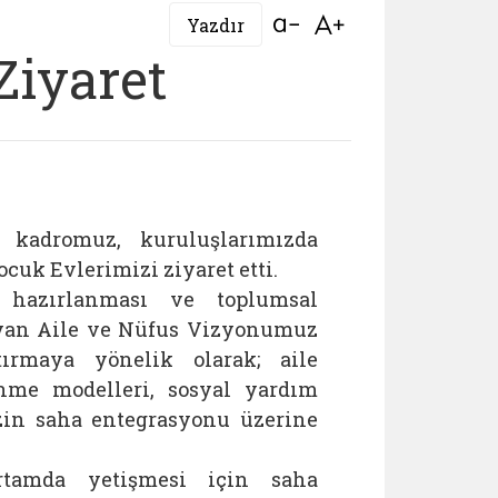
Bağlantıyı aç
Bağlantıyı aç
Yazdır
Ziyaret
kadromuz, kuruluşlarımızda
cuk Evlerimizi ziyaret etti.
e hazırlanması ve toplumsal
ıyan Aile ve Nüfus Vizyonumuz
ırmaya yönelik olarak; aile
inme modelleri, sosyal yardım
zin saha entegrasyonu üzerine
rtamda yetişmesi için saha