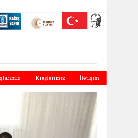
 (yeni sekmede açılır)
Nüfus On Yılı (yeni sekmede açılır)
Darülaceze bağış sayfası (yeni sekmede açılır)
Sonraki
şlarımız
Kreşlerimiz
İletişim