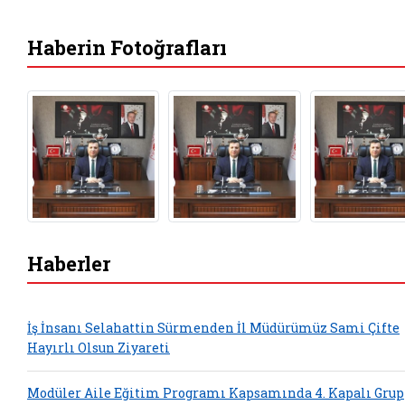
Haberin Fotoğrafları
Haberler
İş İnsanı Selahattin Sürmenden İl Müdürümüz Sami Çifte
Hayırlı Olsun Ziyareti
Modüler Aile Eğitim Programı Kapsamında 4. Kapalı Grup