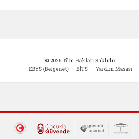
Kadın Girişimci (yeni sekmede açıl
İlk Öğ
© 2026 Tüm Hakları Saklıdır.
EBYS (Belgenet)
BİTS
Yardım Masası
Dış Bağlantılar
Cumhurbaşkanlığı İletişim Merkezi (CİM
Çocuklar Güvende (yeni 
Güvenli İnte
Güv