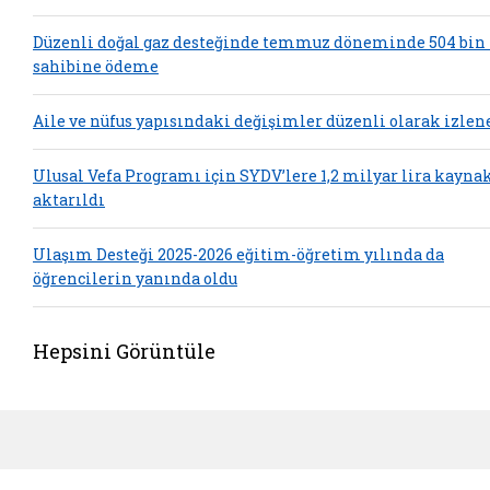
Düzenli doğal gaz desteğinde temmuz döneminde 504 bin
sahibine ödeme
Aile ve nüfus yapısındaki değişimler düzenli olarak izlen
Ulusal Vefa Programı için SYDV’lere 1,2 milyar lira kayna
aktarıldı
Ulaşım Desteği 2025-2026 eğitim-öğretim yılında da
öğrencilerin yanında oldu
Hepsini Görüntüle