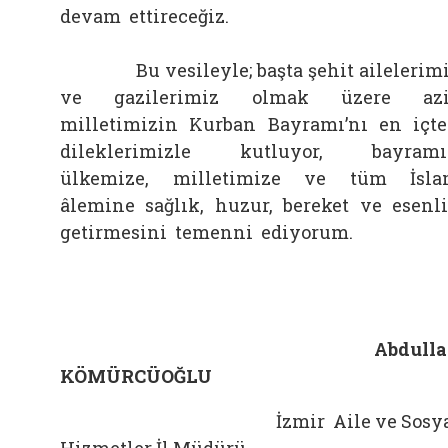
devam ettireceğiz.
Bu vesileyle; başta şehit ailelerim
ve gazilerimiz olmak üzere azi
milletimizin Kurban Bayramı’nı en içt
dileklerimizle kutluyor, bayramı
ülkemize, milletimize ve tüm İsl
âlemine sağlık, huzur, bereket ve esenl
getirmesini temenni ediyorum.
Abdulla
KÖMÜRCÜOĞLU
İzmir Aile ve Sosya
Hizmetler İl Müdürü