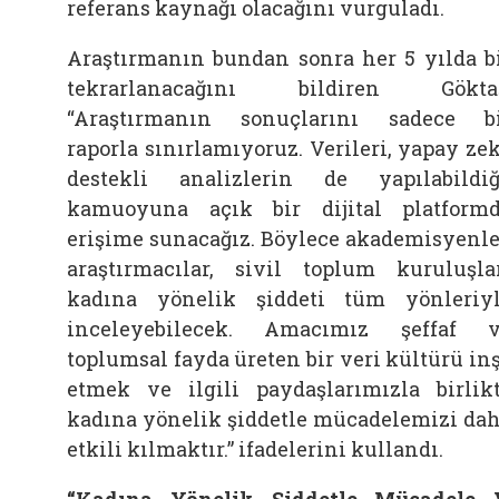
referans kaynağı olacağını vurguladı.
Araştırmanın bundan sonra her 5 yılda b
tekrarlanacağını bildiren Göktaş
“Araştırmanın sonuçlarını sadece b
raporla sınırlamıyoruz. Verileri, yapay ze
destekli analizlerin de yapılabildiğ
kamuoyuna açık bir dijital platform
erişime sunacağız. Böylece akademisyenle
araştırmacılar, sivil toplum kuruluşla
kadına yönelik şiddeti tüm yönleriy
inceleyebilecek. Amacımız şeffaf 
toplumsal fayda üreten bir veri kültürü in
etmek ve ilgili paydaşlarımızla birlik
kadına yönelik şiddetle mücadelemizi da
etkili kılmaktır.” ifadelerini kullandı.
“Kadına Yönelik Şiddetle Mücadele 