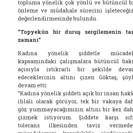
topluma yönelik çok yönlü ve bütüncül b
önleme ve müdahale sürecini işleteceğiz
değerlendirmesinde bulundu.
“Topyekûn bir duruş sergilemenin t
zamanı”
Kadına yönelik şiddetle mücadel
kapsamındaki çalışmalara bütüncül bak
açısıyla istikrarlı bir şekilde dev
edeceklerinin altını çizen Göktaş, şöy
devam etti:
“Kadına yönelik şiddeti açık bir insan hak
ihlali olarak görüyor, tek bir vakaya da
göz yummayacağımızın altını bir kez da
çizmek istiyorum. Şiddete karşı sıf
tolerans ilkesinden taviz vermed