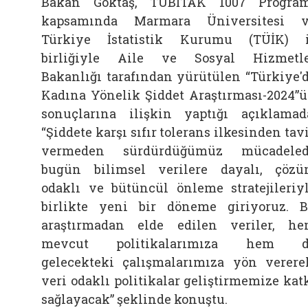
Bakan Göktaş, TÜBİTAK 1007 Progra
kapsamında Marmara Üniversitesi 
Türkiye İstatistik Kurumu (TÜİK) 
birliğiyle Aile ve Sosyal Hizmetl
Bakanlığı tarafından yürütülen “Türkiye'
Kadına Yönelik Şiddet Araştırması-2024”
sonuçlarına ilişkin yaptığı açıklamad
“Şiddete karşı sıfır tolerans ilkesinden tav
vermeden sürdürdüğümüz mücadeled
bugün bilimsel verilere dayalı, çöz
odaklı ve bütüncül önleme stratejileriy
birlikte yeni bir döneme giriyoruz. 
araştırmadan elde edilen veriler, h
mevcut politikalarımıza hem d
gelecekteki çalışmalarımıza yön verere
veri odaklı politikalar geliştirmemize kat
sağlayacak” şeklinde konuştu.