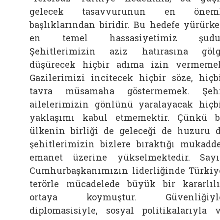
gelecek tasavvurunun en öneml
başlıklarından biridir. Bu hedefe yürürk
en temel hassasiyetimiz şudur
Şehitlerimizin aziz hatırasına göl
düşürecek hiçbir adıma izin vermeme
Gazilerimizi incitecek hiçbir söze, hiçb
tavra müsamaha göstermemek. Şehi
ailelerimizin gönlünü yaralayacak hiçb
yaklaşımı kabul etmemektir. Çünkü 
ülkenin birliği de geleceği de huzuru 
şehitlerimizin bizlere bıraktığı mukadd
emanet üzerine yükselmektedir. Say
Cumhurbaşkanımızın liderliğinde Türkiy
terörle mücadelede büyük bir kararlıl
ortaya koymuştur. Güvenliğiyle
diplomasisiyle, sosyal politikalarıyla 