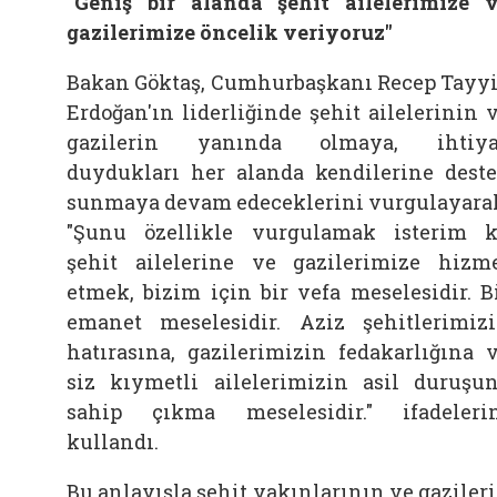
"Geniş bir alanda şehit ailelerimize 
gazilerimize öncelik veriyoruz"
Bakan Göktaş, Cumhurbaşkanı Recep Tayy
Erdoğan'ın liderliğinde şehit ailelerinin 
gazilerin yanında olmaya, ihtiya
duydukları her alanda kendilerine dest
sunmaya devam edeceklerini vurgulayara
"Şunu özellikle vurgulamak isterim k
şehit ailelerine ve gazilerimize hizm
etmek, bizim için bir vefa meselesidir. B
emanet meselesidir. Aziz şehitlerimiz
hatırasına, gazilerimizin fedakarlığına 
siz kıymetli ailelerimizin asil duruşu
sahip çıkma meselesidir." ifadeleri
kullandı.
Bu anlayışla şehit yakınlarının ve gaziler