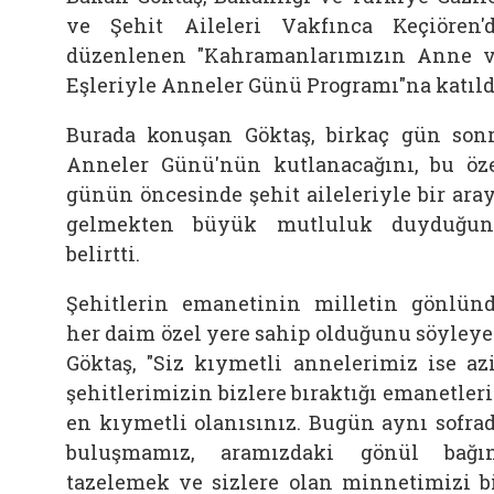
ve Şehit Aileleri Vakfınca Keçiören'
düzenlenen "Kahramanlarımızın Anne 
Eşleriyle Anneler Günü Programı"na katıld
Burada konuşan Göktaş, birkaç gün son
Anneler Günü'nün kutlanacağını, bu öz
günün öncesinde şehit aileleriyle bir ara
gelmekten büyük mutluluk duyduğu
belirtti.
Şehitlerin emanetinin milletin gönlün
her daim özel yere sahip olduğunu söyley
Göktaş, "Siz kıymetli annelerimiz ise az
şehitlerimizin bizlere bıraktığı emanetler
en kıymetli olanısınız. Bugün aynı sofra
buluşmamız, aramızdaki gönül bağı
tazelemek ve sizlere olan minnetimizi b