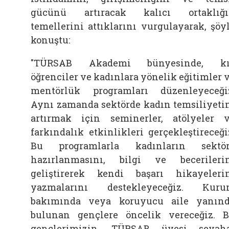
gücünü artıracak kalıcı ortaklığ
temellerini attıklarını vurgulayarak, şöy
konuştu:
"TÜRSAB Akademi bünyesinde, kı
öğrenciler ve kadınlara yönelik eğitimler 
mentörlük programları düzenleyeceği
Aynı zamanda sektörde kadın temsiliyeti
artırmak için seminerler, atölyeler 
farkındalık etkinlikleri gerçekleştireceği
Bu programlarla kadınların sektö
hazırlanmasını, bilgi ve becerileri
geliştirerek kendi başarı hikayeleri
yazmalarını destekleyeceğiz. Kur
bakımında veya koruyucu aile yanın
bulunan gençlere öncelik vereceğiz. 
gençlerimizin, TÜRSAB üyesi seyah