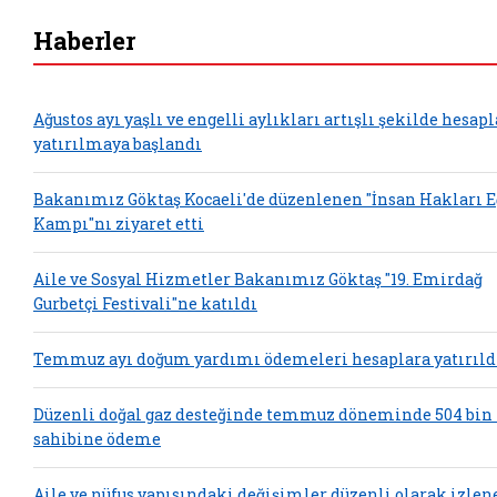
Haberler
Ağustos ayı yaşlı ve engelli aylıkları artışlı şekilde hesap
yatırılmaya başlandı
Bakanımız Göktaş Kocaeli'de düzenlenen "İnsan Hakları 
Kampı"nı ziyaret etti
Aile ve Sosyal Hizmetler Bakanımız Göktaş "19. Emirdağ
Gurbetçi Festivali"ne katıldı
Temmuz ayı doğum yardımı ödemeleri hesaplara yatırıld
Düzenli doğal gaz desteğinde temmuz döneminde 504 bin
sahibine ödeme
Aile ve nüfus yapısındaki değişimler düzenli olarak izlen