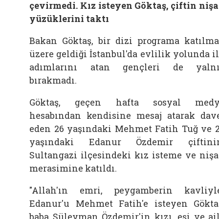
çevirmedi. Kız isteyen Göktaş, çiftin niş
yüzüklerini taktı
Bakan Göktaş, bir dizi programa katılm
üzere geldiği İstanbul'da evlilik yolunda i
adımlarını atan gençleri de yaln
bırakmadı.
Göktaş, geçen hafta sosyal medy
hesabından kendisine mesaj atarak dav
eden 26 yaşındaki Mehmet Fatih Tuğ ve 
yaşındaki Edanur Özdemir çiftini
Sultangazi ilçesindeki kız isteme ve niş
merasimine katıldı.
"Allah'ın emri, peygamberin kavliyl
Edanur'u Mehmet Fatih'e isteyen Gökta
baba Süleyman Özdemir'in kızı, eşi ve ai