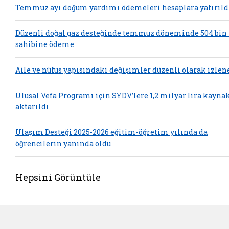
Temmuz ayı doğum yardımı ödemeleri hesaplara yatırıld
Düzenli doğal gaz desteğinde temmuz döneminde 504 bin
sahibine ödeme
Aile ve nüfus yapısındaki değişimler düzenli olarak izlen
Ulusal Vefa Programı için SYDV’lere 1,2 milyar lira kayna
aktarıldı
Ulaşım Desteği 2025-2026 eğitim-öğretim yılında da
öğrencilerin yanında oldu
Hepsini Görüntüle