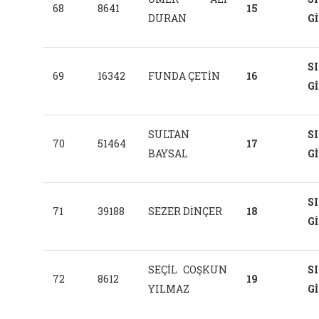
68
8641
15
DURAN
G
S
69
16342
FUNDA ÇETİN
16
G
SULTAN
S
70
51464
17
BAYSAL
G
S
71
39188
SEZER DİNÇER
18
G
SEÇİL COŞKUN
S
72
8612
19
YILMAZ
G