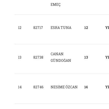
EMEÇ
12
82717
ESRA TUNA
12
Y
CANAN
13
82738
13
Y
GÜNDOĞAN
14
82746
NESİME ÖZCAN
14
Y