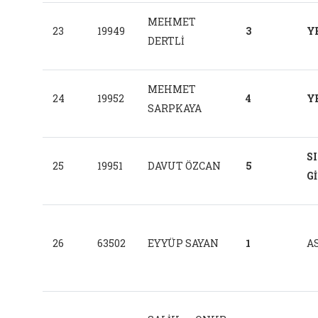
MEHMET
23
19949
3
Y
DERTLİ
MEHMET
24
19952
4
Y
SARPKAYA
S
25
19951
DAVUT ÖZCAN
5
G
26
63502
EYYÜP SAYAN
1
AS