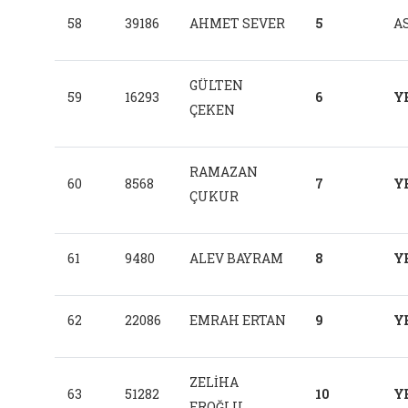
58
39186
AHMET SEVER
5
AS
GÜLTEN
59
16293
6
Y
ÇEKEN
RAMAZAN
60
8568
7
Y
ÇUKUR
61
9480
ALEV BAYRAM
8
Y
62
22086
EMRAH ERTAN
9
Y
ZELİHA
63
51282
10
Y
EROĞLU