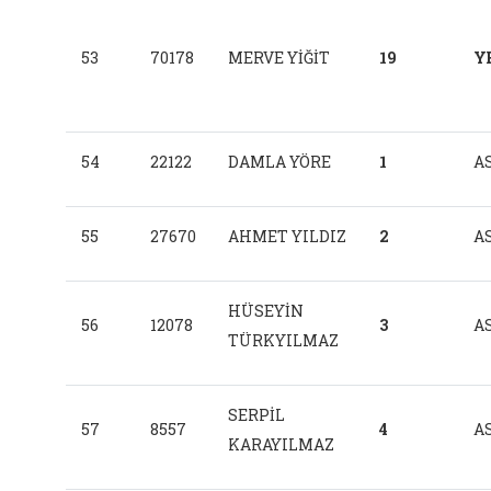
53
70178
MERVE YİĞİT
19
Y
54
22122
DAMLA YÖRE
1
AS
55
27670
AHMET YILDIZ
2
AS
HÜSEYİN
56
12078
3
AS
TÜRKYILMAZ
SERPİL
57
8557
4
AS
KARAYILMAZ