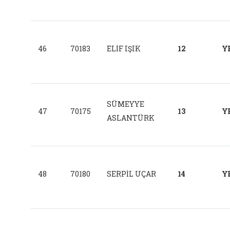
46
70183
ELİF IŞIK
12
Y
SÜMEYYE
47
70175
13
Y
ASLANTÜRK
48
70180
SERPİL UÇAR
14
Y