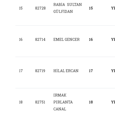
RABİA SULTAN
15
82728
15
Y
GÜLFİDAN
16
82714
EMEL GENCER
16
Y
17
82719
HİLAL ERCAN
17
Y
IRMAK
18
82751
PIRLANTA
18
Y
CANAL