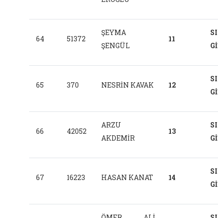
ŞEYMA
S
64
51372
11
ŞENGÜL
G
S
65
370
NESRİN KAVAK
12
G
ARZU
S
66
42052
13
AKDEMİR
G
S
67
16223
HASAN KANAT
14
G
ÖMER ALİ
S