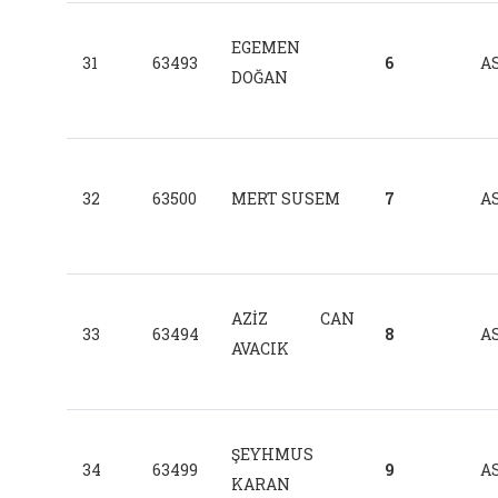
EGEMEN
31
63493
6
AS
DOĞAN
32
63500
MERT SUSEM
7
AS
AZİZ CAN
33
63494
8
AS
AVACIK
ŞEYHMUS
34
63499
9
AS
KARAN