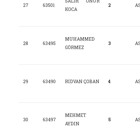
SALİH ONUR
27
63501
2
AS
KOCA
MUHAMMED
28
63495
3
AS
GÖRMEZ
29
63490
RIDVAN ÇOBAN
4
AS
MEHMET
30
63497
5
AS
AYDIN