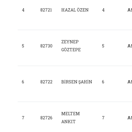
4
82721
HAZAL ÖZEN
4
A
ZEYNEP
5
82730
5
A
GÖZTEPE
6
82722
BİRSEN ŞAHİN
6
A
MELTEM
7
82726
7
A
ANKIT