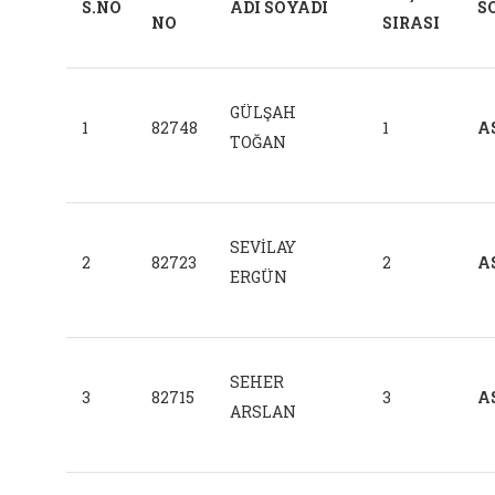
S.NO
ADI SOYADI
S
NO
SIRASI
GÜLŞAH
1
82748
1
A
TOĞAN
SEVİLAY
2
82723
2
A
ERGÜN
SEHER
3
82715
3
A
ARSLAN