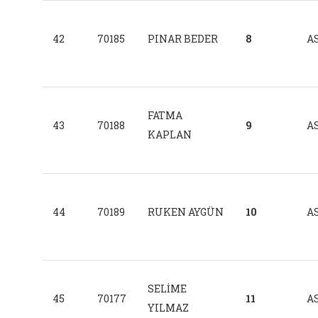
42
70185
PINAR BEDER
8
AS
FATMA
43
70188
9
AS
KAPLAN
44
70189
RUKEN AYGÜN
10
AS
SELİME
45
70177
11
AS
YILMAZ