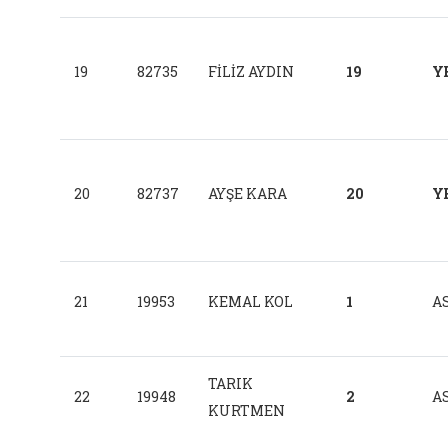
19
82735
FİLİZ AYDIN
19
Y
20
82737
AYŞE KARA
20
Y
21
19953
KEMAL KOL
1
AS
TARIK
22
19948
2
AS
KURTMEN