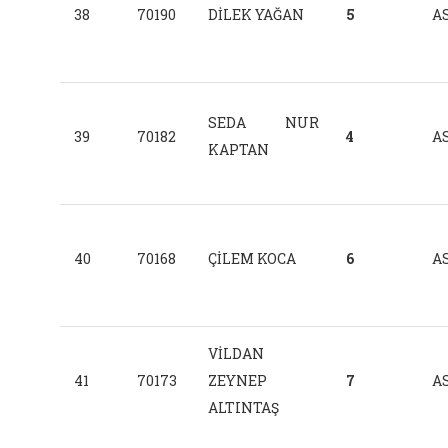
38
70190
DİLEK YAĞAN
5
AS
SEDA NUR
39
70182
4
AS
KAPTAN
40
70168
ÇİLEM KOCA
6
AS
VİLDAN
41
70173
ZEYNEP
7
AS
ALTINTAŞ