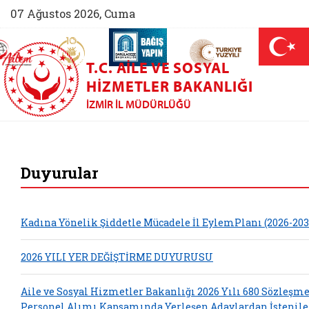
07 Ağustos 2026, Cuma
AİLEM İletişim Merkezi (yeni sekmede açılır)
Aile ve Nüfus On Yılı (yeni sekmede açılır)
Darülaceze bağış sayfası (yeni sekme
açılır)
 Aile (yeni sekmede açılır)
T.C. AILE VE SOSYAL
HIZMETLER BAKANLIĞI
İZMIR İL MÜDÜRLÜĞÜ
İzmir Aile ve Sosyal
Duyurular
Kadına Yönelik Şiddetle Mücadele İl EylemPlanı (2026-203
2026 YILI YER DEĞİŞTİRME DUYURUSU
Aile ve Sosyal Hizmetler Bakanlığı 2026 Yılı 680 Sözleşme
Personel Alımı Kapsamında Yerleşen Adaylardan İstenil