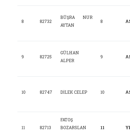
BÜŞRA NUR
8
82732
8
A
AYTAN
GÜLHAN
9
82725
9
A
ALPER
10
82747
DİLEK CELEP
10
A
FATOŞ
11
82713
BOZARSLAN
11
Y