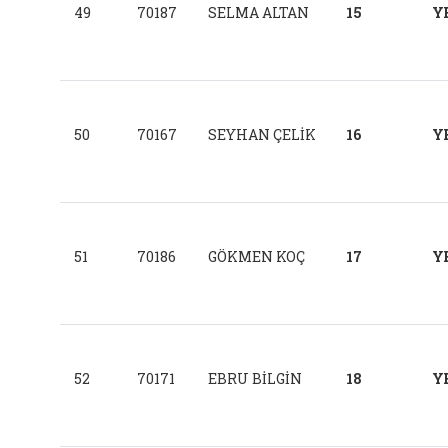
49
70187
SELMA ALTAN
15
Y
50
70167
SEYHAN ÇELİK
16
Y
51
70186
GÖKMEN KOÇ
17
Y
52
70171
EBRU BİLGİN
18
Y