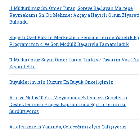
İl Müdürümüz Sn. Ömer Turan, Göreve Başlayan Maltepe
Kaymakamı Sn. Dr. Mehmet Akçay’a Hayırlı Olsun Ziyaret
Bulundu
Engelli Özel Bakım Merkezleri Personellerine Yönelik E
Programının 4. ve Son Modülü Başarıyla Tamamladık
İl Müdürümüz Sayın Ömer Turan, Türkiye Tasarım Vakfı’n
Ziyaret Etti
Büyüklerimizin Huzuru En Büyük Önceliğimiz
Aile ve Nüfus 10 Yılı Vizyonunda Evlenecek Gençlerin
Desteklenmesi Projesi Kapsamında Eğitimlerimizi
Sürdürüyoruz
Ailelerimizin Yanında, Geleceğimiz İçin Çalışıyoruz