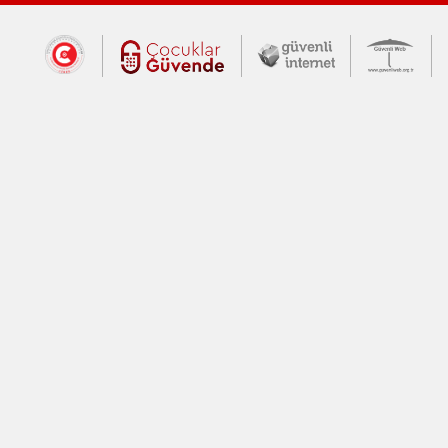
Dış Bağlantılar
Cumhurbaşkanlığı İletişim Merkezi (CİM
Çocuklar Güvende (yeni 
Güvenli İnte
Güv