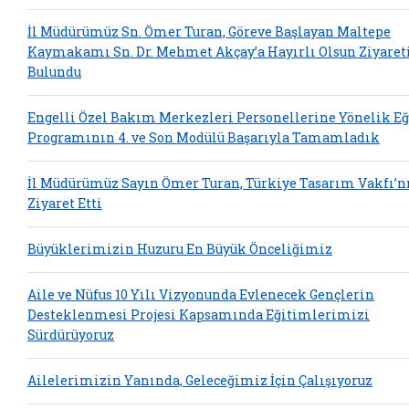
İl Müdürümüz Sn. Ömer Turan, Göreve Başlayan Maltepe
Kaymakamı Sn. Dr. Mehmet Akçay’a Hayırlı Olsun Ziyaret
Bulundu
Engelli Özel Bakım Merkezleri Personellerine Yönelik E
Programının 4. ve Son Modülü Başarıyla Tamamladık
İl Müdürümüz Sayın Ömer Turan, Türkiye Tasarım Vakfı’n
Ziyaret Etti
Büyüklerimizin Huzuru En Büyük Önceliğimiz
Aile ve Nüfus 10 Yılı Vizyonunda Evlenecek Gençlerin
Desteklenmesi Projesi Kapsamında Eğitimlerimizi
Sürdürüyoruz
Ailelerimizin Yanında, Geleceğimiz İçin Çalışıyoruz