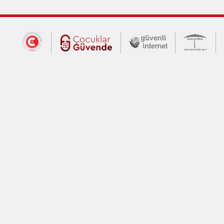
Dış Bağlantılar
Cumhurbaşkanlığı İletişim Merkezi (CİM
Çocuklar Güvende (yeni 
Güvenli İnte
Güv