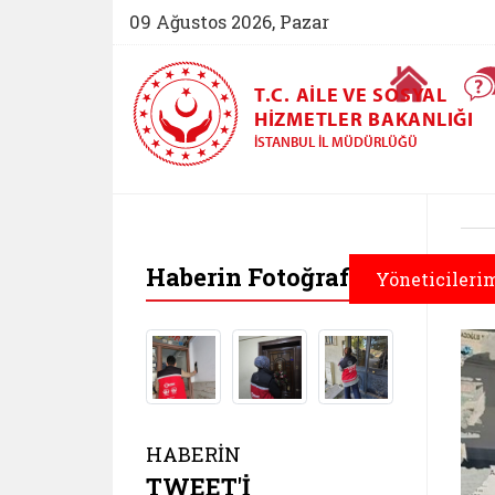
09 Ağustos 2026, Pazar
Ana Sayfa
T.C. AILE VE SOSYAL
HIZMETLER BAKANLIĞI
İSTANBUL İL MÜDÜRLÜĞÜ
Haberin Fotoğrafları
Yöneticileri
HABERİN
TWEET'İ