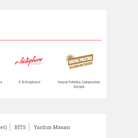
Aile Çocuk Derg
me
E-Kütüphane
Sosyal Politika Çalışmaları
Dergisi
)
Bağışlar ve Yardımlar (yeni sekmede açılır)
bilirlik Değerlendirme Modülü (yeni sekmede açıl
E-Kütüphane (yeni sekmede açılır)
Sosyal Politika Çalış
Ail
et)
BİTS
Yardım Masası