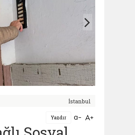
İstanbul
Bağlantıyı aç
Bağlantıyı aç
Yazdır
ğlı Sosyal