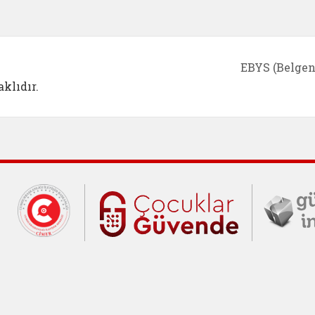
EBYS (Belgen
klıdır.
Cumhurbaşkanlığı İletişim Merkezi (C
Çocuklar Gü