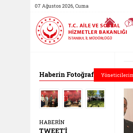
07 Ağustos 2026, Cuma
Ana Sayfa
T.C. AILE VE SOSYAL
HIZMETLER BAKANLIĞI
İSTANBUL İL MÜDÜRLÜĞÜ
Haberin Fotoğrafları
Yöneticileri
HABERİN
TWEET'İ