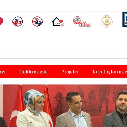
AİLEM İletişim Merkezi
Aile ve 
Sıkça Sorulan Sorular
Alo 183 (yeni sekmede açılır)
Alo 144 (yeni sekmede açılır)
Koruyucu Aile (yeni sekmede açılır)
Önceki
miz
Hakkımızda
Projeler
Kuruluşlarımı