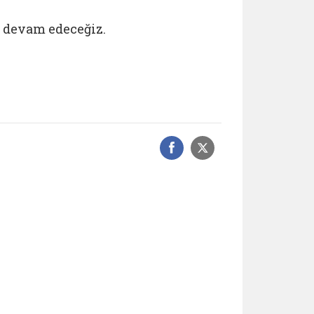
 devam edeceğiz.
Facebook üzerinde
Sosyal medyad