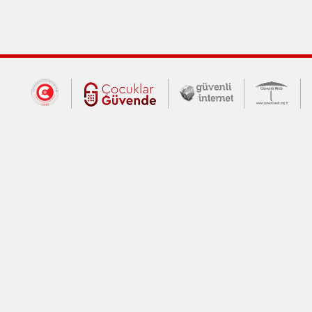
Dış Bağlantılar
Cumhurbaşkanlığı İletişim Merkezi (CİM
Çocuklar Güvende (yeni 
Güvenli İnte
Güv