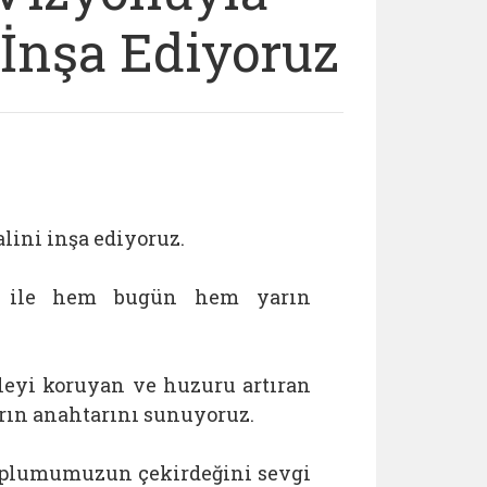
i İnşa Ediyoruz
alini inşa ediyoruz.
si” ile hem bugün hem yarın
leyi koruyan ve huzuru artıran
arın anahtarını sunuyoruz.
toplumumuzun çekirdeğini sevgi