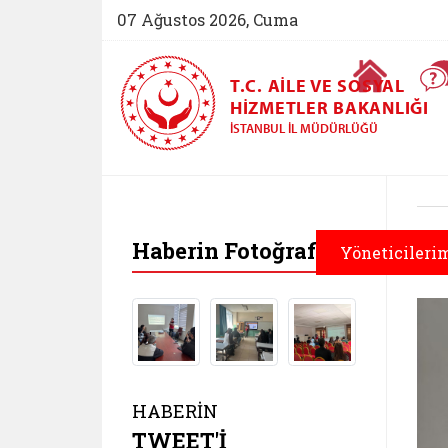
07 Ağustos 2026, Cuma
Ana Sayfa
T.C. AILE VE SOSYAL
HIZMETLER BAKANLIĞI
İSTANBUL İL MÜDÜRLÜĞÜ
Haberin Fotoğrafları
Yöneticileri
HABERİN
TWEET'İ