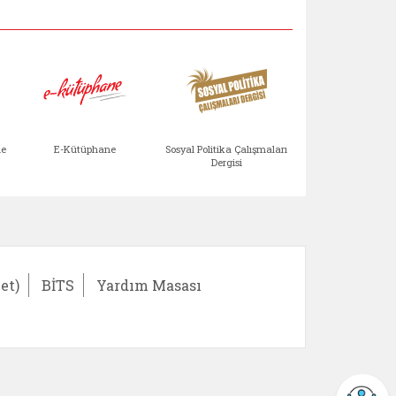
Aile Çocuk Derg
me
E-Kütüphane
Sosyal Politika Çalışmaları
Dergisi
)
Bağışlar ve Yardımlar (yeni sekmede açılır)
bilirlik Değerlendirme Modülü (yeni sekmede açıl
E-Kütüphane (yeni sekmede açılır)
Sosyal Politika Çalış
Ail
et)
BİTS
Yardım Masası